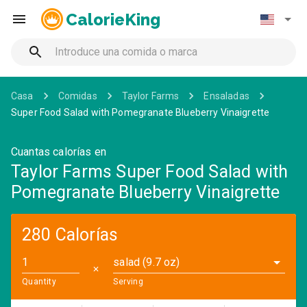
CalorieKing
Casa
Comidas
Taylor Farms
Ensaladas
Super Food Salad with Pomegranate Blueberry Vinaigrette
Cuantas calorías en
Taylor Farms Super Food Salad with
Pomegranate Blueberry Vinaigrette
280 Calorías
salad (9.7 oz)
✕
Quantity
Serving