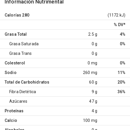
Información Nutrimental
Calorías
280
(1172 kJ)
% DV
*
Grasa Total
2.5 g
4%
Grasa Saturada
0 g
0%
Grasa Trans
0 g
Colesterol
0 mg
0%
Sodio
260 mg
11%
Total de Carbohidratos
60 g
20%
Fibra Dietética
9 g
36%
Azúcares
47 g
Proteínas
4 g
Calcio
100 mg
Alcoholes
0 g