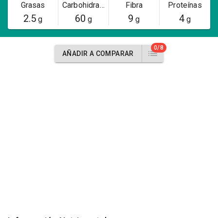
Grasas
Carbohidratos
Fibra
Proteínas
2.5
60
9
4
g
g
g
g
0/8
AÑADIR A COMPARAR