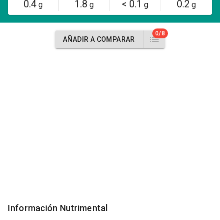
0.4
1.8
< 0.1
0.2
g
g
g
g
0/8
AÑADIR A COMPARAR
Información Nutrimental