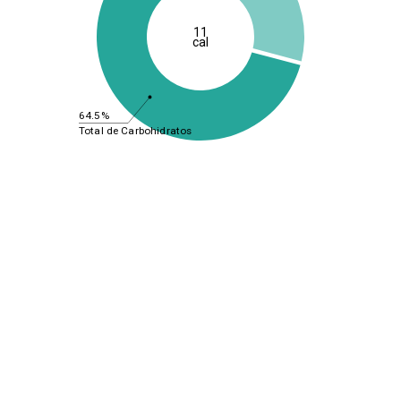
11
cal
64.5%
Total de Carbohidratos