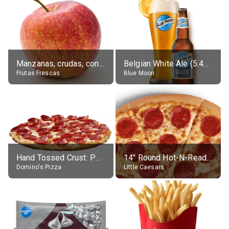
Manzanas, crudas, con piel
Belgian White Ale (5.4% alc.)
Frutas Frescas
Blue Moon
Hand Tossed Crust: Pepperoni Pizza (Large 14")
14" Round Hot-N-Ready Pepperoni Pizza
Domino's Pizza
Little Caesars