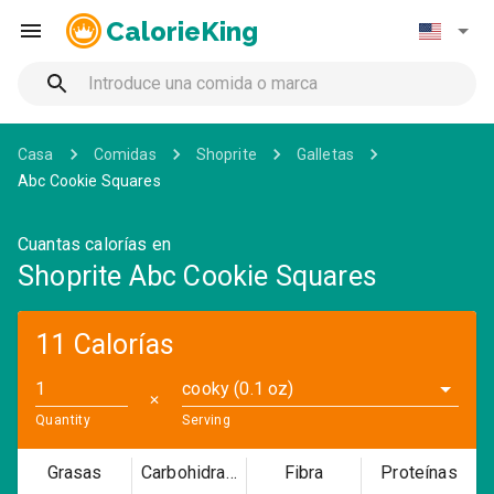
CalorieKing
Casa
Comidas
Shoprite
Galletas
Abc Cookie Squares
Cuantas calorías en
Shoprite Abc Cookie Squares
11 Calorías
cooky (0.1 oz)
✕
Quantity
Serving
Grasas
Carbohidratos
Fibra
Proteínas