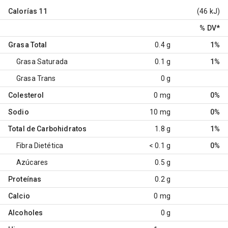
Calorías
11
(46 kJ)
% DV
*
Grasa Total
0.4 g
1%
Grasa Saturada
0.1 g
1%
Grasa Trans
0 g
Colesterol
0 mg
0%
Sodio
10 mg
0%
Total de Carbohidratos
1.8 g
1%
Fibra Dietética
< 0.1 g
0%
Azúcares
0.5 g
Proteínas
0.2 g
Calcio
0 mg
Alcoholes
0 g