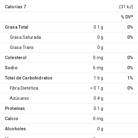
Calorías
7
(31 kJ)
% DV
*
Grasa Total
0.1 g
0%
Grasa Saturada
0 g
0%
Grasa Trans
0 g
Colesterol
0 mg
0%
Sodio
6 mg
0%
Total de Carbohidratos
1.6 g
1%
Fibra Dietética
< 0.1 g
0%
Azúcares
0.4 g
Proteínas
0.1 g
Calcio
0 mg
Alcoholes
0 g