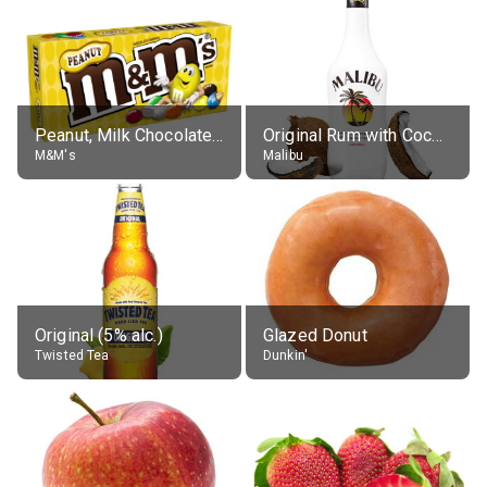
Peanut, Milk Chocolate Candies
Original Rum with Coconut Flavour (21% alc.)
M&M's
Malibu
Original (5% alc.)
Glazed Donut
Twisted Tea
Dunkin'