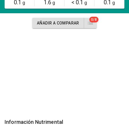
0.1
1.6
< 0.1
0.1
g
g
g
g
0/8
AÑADIR A COMPARAR
Información Nutrimental