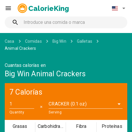
CalorieKing
Casa
Comidas
Big Win
Galletas
Animal Crackers
Cuantas calorías en
Big Win Animal Crackers
7 Calorías
CRACKER (0.1 oz)
✕
Quantity
Serving
Grasas
Carbohidratos
Fibra
Proteínas