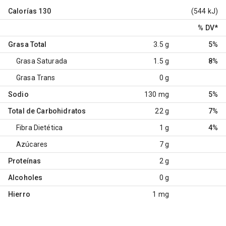
Calorías
130
(544 kJ)
% DV
*
Grasa Total
3.5 g
5%
Grasa Saturada
1.5 g
8%
Grasa Trans
0 g
Sodio
130 mg
5%
Total de Carbohidratos
22 g
7%
Fibra Dietética
1 g
4%
Azúcares
7 g
Proteínas
2 g
Alcoholes
0 g
Hierro
1 mg