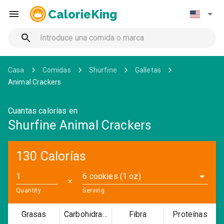
CalorieKing
Casa
Comidas
Shurfine
Galletas
Animal Crackers
Cuantas calorías en
Shurfine Animal Crackers
130 Calorías
6 cookies (1 oz)
✕
Quantity
Serving
Grasas
Carbohidratos
Fibra
Proteínas