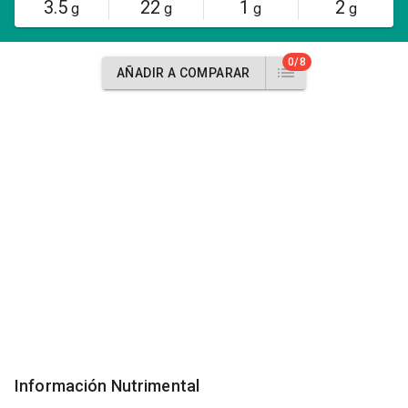
3.5
22
1
2
g
g
g
g
0/8
AÑADIR A COMPARAR
Información Nutrimental