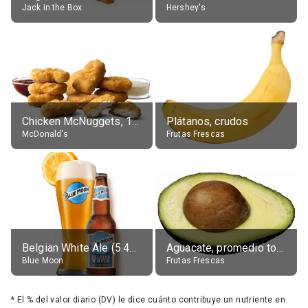
Jack in the Box
Hershey's
Chicken McNuggets, 10 pieces, without sauce
Plátanos, crudos
McDonald's
Frutas Frescas
Belgian White Ale (5.4% alc.)
Aguacate, promedio todos variedades, crudo
Blue Moon
Frutas Frescas
*
El % del valor diario (DV) le dice cuánto contribuye un nutriente en