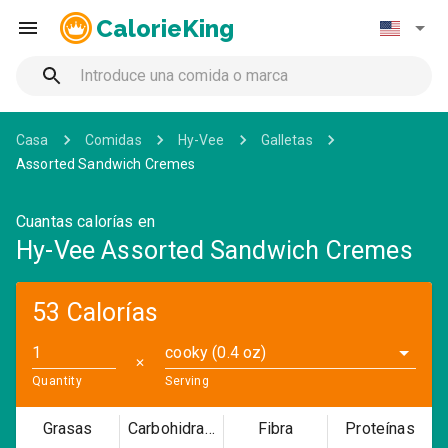
CalorieKing
Casa
Comidas
Hy-Vee
Galletas
Assorted Sandwich Cremes
Cuantas calorías en
Hy-Vee Assorted Sandwich Cremes
53 Calorías
cooky (0.4 oz)
✕
Quantity
Serving
Grasas
Carbohidratos
Fibra
Proteínas