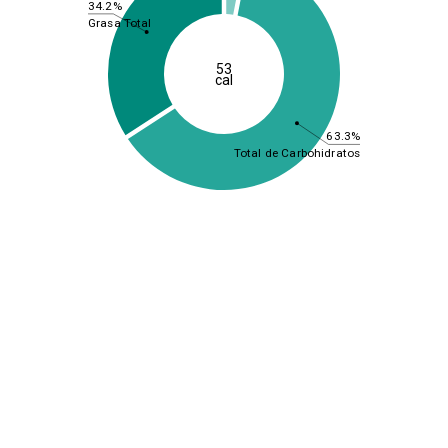
34.2%
Grasa Total
53
cal
63.3%
Total de Carbohidratos