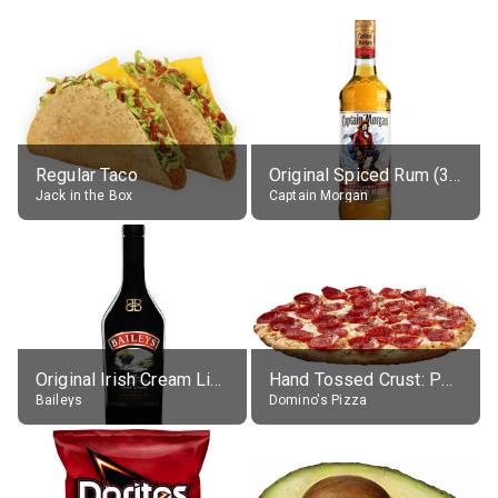
Regular Taco
Original Spiced Rum (35% alc.)
Jack in the Box
Captain Morgan
Original Irish Cream Liqueur (17% alc.)
Hand Tossed Crust: Pepperoni Pizza (Large 14")
Baileys
Domino's Pizza