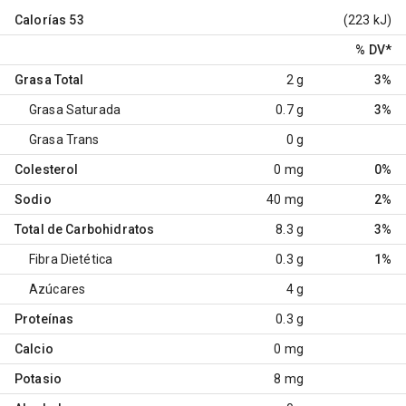
Calorías
53
(223 kJ)
% DV
*
Grasa Total
2 g
3%
Grasa Saturada
0.7 g
3%
Grasa Trans
0 g
Colesterol
0 mg
0%
Sodio
40 mg
2%
Total de Carbohidratos
8.3 g
3%
Fibra Dietética
0.3 g
1%
Azúcares
4 g
Proteínas
0.3 g
Calcio
0 mg
Potasio
8 mg