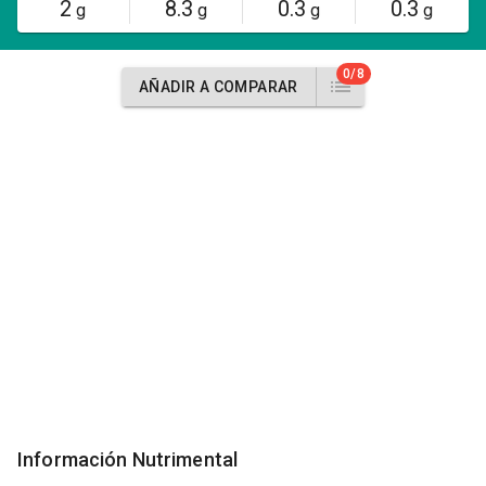
2
8.3
0.3
0.3
g
g
g
g
0/8
AÑADIR A COMPARAR
Información Nutrimental