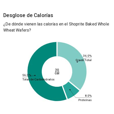
Desglose de Calorías
¿De dónde vienen las calorías en el Shoprite Baked Whole
Wheat Wafers?
36.0%
Grasa Total
20
cal
56.0%
Total de Carbohidratos
8.0%
Proteínas