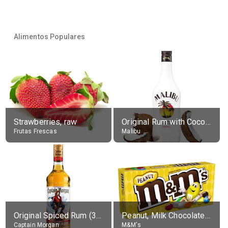
Alimentos Populares
Strawberries, raw
Original Rum with Coconut Flavour (21% alc.)
Frutas Frescas
Malibu
Original Spiced Rum (35% alc.)
Peanut, Milk Chocolate Candies
Captain Morgan
M&M's