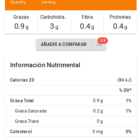
Quantity
Serving
Grasas
Carbohidratos
Fibra
Proteínas
0.9
3
0.4
0.4
g
g
g
g
0/8
AÑADIR A COMPARAR
Información Nutrimental
Calorías
20
(84 kJ)
% DV
*
Grasa Total
0.9 g
1%
Grasa Saturada
0.2 g
1%
Grasa Trans
0 g
Colesterol
0 mg
0%