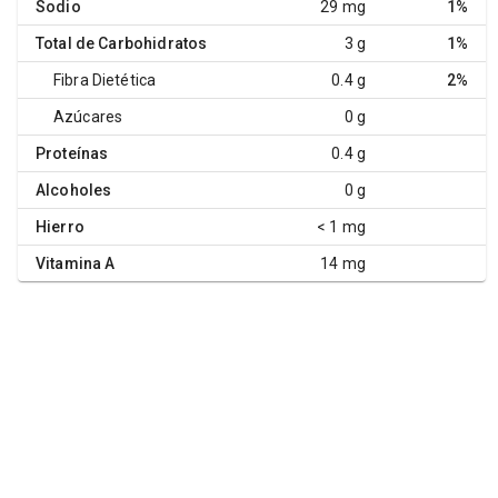
Sodio
29 mg
1%
Total de Carbohidratos
3 g
1%
Fibra Dietética
0.4 g
2%
Azúcares
0 g
Proteínas
0.4 g
Alcoholes
0 g
Hierro
< 1 mg
Vitamina A
14 mg