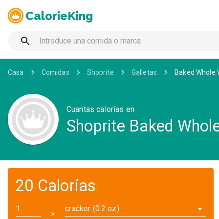
CalorieKing
Casa
Comidas
Shoprite
Galletas
Baked Whole 
Cuantas calorías en
Shoprite Baked Whol
20 Calorías
cracker (0.2 oz)
✕