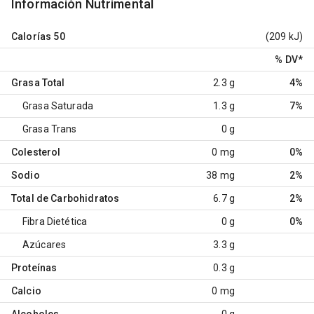
Información Nutrimental
Calorías
50
(209 kJ)
% DV
*
Grasa Total
2.3 g
4%
Grasa Saturada
1.3 g
7%
Grasa Trans
0 g
Colesterol
0 mg
0%
Sodio
38 mg
2%
Total de Carbohidratos
6.7 g
2%
Fibra Dietética
0 g
0%
Azúcares
3.3 g
Proteínas
0.3 g
Calcio
0 mg
Alcoholes
0 g