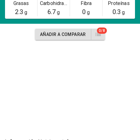
Grasas
Carbohidratos
Fibra
Proteínas
2.3
6.7
0
0.3
g
g
g
g
0/8
AÑADIR A COMPARAR