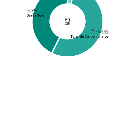
42.9%
Grasa Total
50
cal
54.4%
Total de Carbohidratos