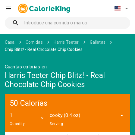
CalorieKing
Casa
Comidas
Harris Teeter
Galletas
Chip Blitz! - Real Chocolate Chip Cookies
Cuantas calorías en
Harris Teeter Chip Blitz! - Real
Chocolate Chip Cookies
50 Calorías
cooky (0.4 oz)
✕
Quantity
Serving