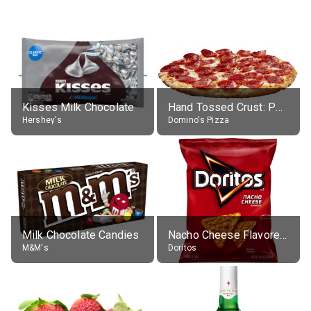
Kisses Milk Chocolate
Hand Tossed Crust: Pepperoni Pizza (Large 14")
Hershey's
Domino's Pizza
Milk Chocolate Candies
Nacho Cheese Flavored Tortilla Chips
M&M's
Doritos