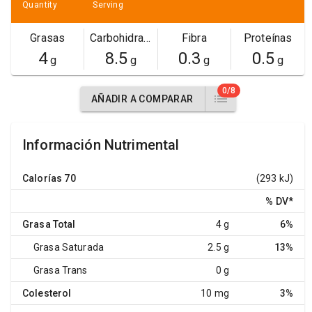
Quantity
Serving
Grasas
Carbohidratos
Fibra
Proteínas
4
8.5
0.3
0.5
g
g
g
g
0/8
AÑADIR A COMPARAR
Información Nutrimental
Calorías
70
(293 kJ)
% DV
*
Grasa Total
4 g
6%
Grasa Saturada
2.5 g
13%
Grasa Trans
0 g
Colesterol
10 mg
3%