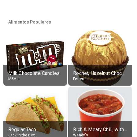
Alimentos Populares
Milk Chocolate Candies
Rocher, Hazelnut Chocolate Ball
M&M's
Ferrero
Regular Taco
Rich & Meaty Chili, without toppings, large
Jack in the Box
Wendy's