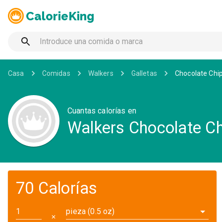
CalorieKing
Casa
Comidas
Walkers
Galletas
Chocolate Chi
Cuantas calorías en
Walkers Chocolate Ch
70 Calorías
pieza (0.5 oz)
✕