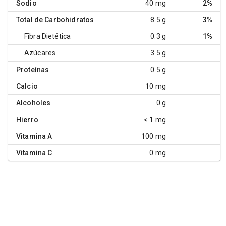
Sodio
40 mg
2%
Total de Carbohidratos
8.5 g
3%
Fibra Dietética
0.3 g
1%
Azúcares
3.5 g
Proteínas
0.5 g
Calcio
10 mg
Alcoholes
0 g
Hierro
< 1 mg
Vitamina A
100 mg
Vitamina C
0 mg