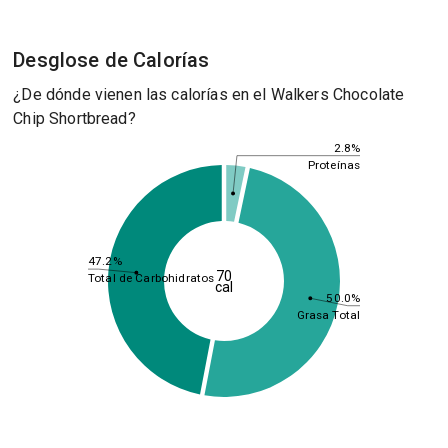
Desglose de Calorías
¿De dónde vienen las calorías en el Walkers Chocolate
Chip Shortbread?
2.8%
Proteínas
47.2%
70
Total de Carbohidratos
cal
50.0%
Grasa Total