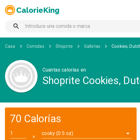
CalorieKing
Casa
Comidas
Shoprite
Galletas
Cookies, Dutc
Cuantas calorías en
Shoprite Cookies, Du
70 Calorías
cooky (0.5 oz)
✕