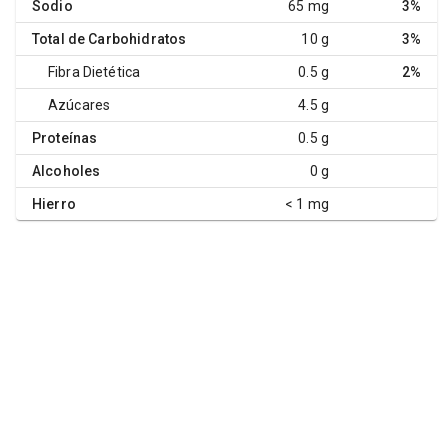
Sodio
65 mg
3%
Total de Carbohidratos
10 g
3%
Fibra Dietética
0.5 g
2%
Azúcares
4.5 g
Proteínas
0.5 g
Alcoholes
0 g
Hierro
< 1 mg