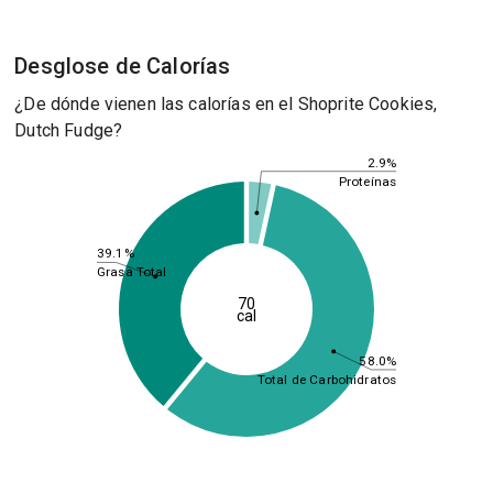
Desglose de Calorías
¿De dónde vienen las calorías en el Shoprite Cookies,
Dutch Fudge?
2.9%
Proteínas
39.1%
Grasa Total
70
cal
58.0%
Total de Carbohidratos