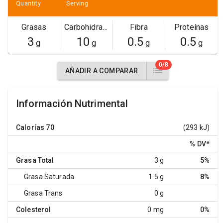
Quantity
Serving
Grasas
Carbohidratos
Fibra
Proteínas
3
10
0.5
0.5
g
g
g
g
0/8
AÑADIR A COMPARAR
Información Nutrimental
Calorías
70
(293 kJ)
% DV
*
Grasa Total
3 g
5%
Grasa Saturada
1.5 g
8%
Grasa Trans
0 g
Colesterol
0 mg
0%