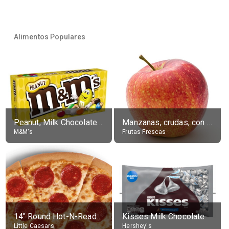
Alimentos Populares
Peanut, Milk Chocolate Candies
Manzanas, crudas, con piel
M&M's
Frutas Frescas
14" Round Hot-N-Ready Pepperoni Pizza
Kisses Milk Chocolate
Little Caesars
Hershey's