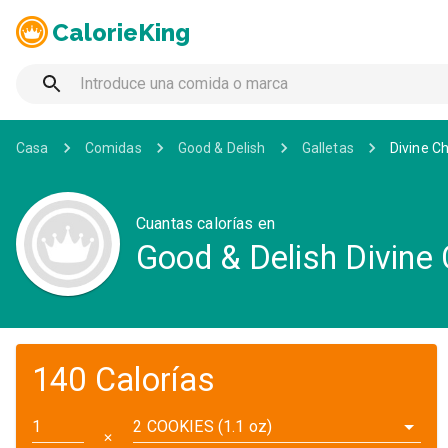
CalorieKing
Casa
Comidas
Good & Delish
Galletas
Divine C
Cuantas calorías en
Good & Delish Divine
140 Calorías
2 COOKIES (1.1 oz)
✕