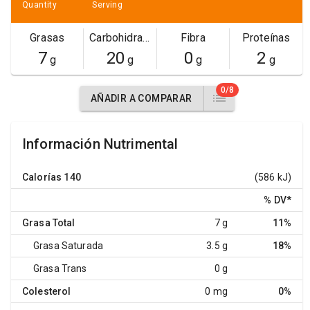
Quantity
Serving
Grasas
Carbohidratos
Fibra
Proteínas
7
20
0
2
g
g
g
g
0/8
AÑADIR A COMPARAR
Información Nutrimental
Calorías
140
(586 kJ)
% DV
*
Grasa Total
7 g
11%
Grasa Saturada
3.5 g
18%
Grasa Trans
0 g
Colesterol
0 mg
0%