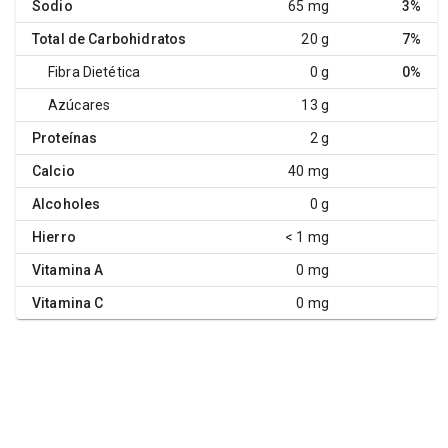
Sodio
65 mg
3%
Total de Carbohidratos
20 g
7%
Fibra Dietética
0 g
0%
Azúcares
13 g
Proteínas
2 g
Calcio
40 mg
Alcoholes
0 g
Hierro
< 1 mg
Vitamina A
0 mg
Vitamina C
0 mg