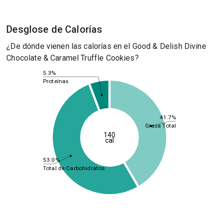
Desglose de Calorías
¿De dónde vienen las calorías en el Good & Delish Divine
Chocolate & Caramel Truffle Cookies?
5.3%
Proteínas
41.7%
Grasa Total
140
cal
53.0%
Total de Carbohidratos