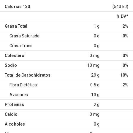
Calorías
130
(543 kJ)
% DV
*
Grasa Total
1 g
2%
Grasa Saturada
0 g
0%
Grasa Trans
0 g
Colesterol
0 mg
0%
Sodio
10 mg
0%
Total de Carbohidratos
29 g
10%
Fibra Dietética
0.5 g
2%
Azúcares
13 g
Proteínas
2 g
Calcio
0 mg
Alcoholes
0 g