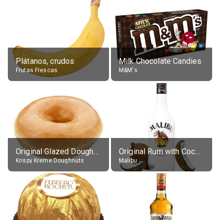
Plátanos, crudos
Milk Chocolate Candies
Frutas Frescas
M&M's
Original Glazed Doughnut
Original Rum with Coconut Flavour (21% alc.)
Krispy Kreme Doughnuts
Malibu