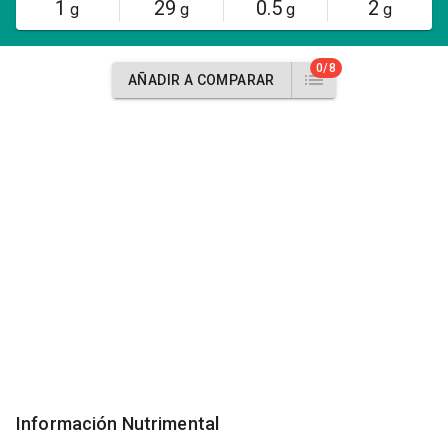
1
29
0.5
2
g
g
g
g
0/8
AÑADIR A COMPARAR
Información Nutrimental