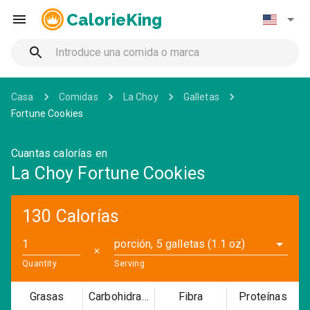
CalorieKing
Casa
Comidas
La Choy
Galletas
Fortune Cookies
Cuantas calorías en
La Choy Fortune Cookies
130 Calorías
porción, 5 galletas (1.1 oz)
✕
Quantity
Serving
Grasas
Carbohidratos
Fibra
Proteínas