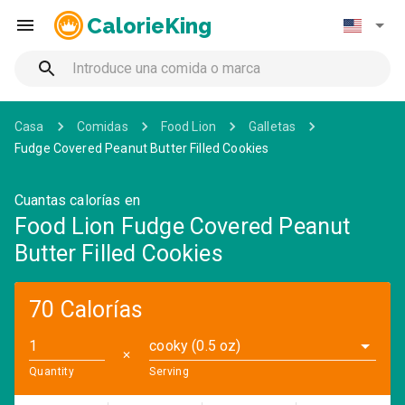
CalorieKing
Casa
Comidas
Food Lion
Galletas
Fudge Covered Peanut Butter Filled Cookies
Cuantas calorías en
Food Lion Fudge Covered Peanut
Butter Filled Cookies
70 Calorías
cooky (0.5 oz)
✕
Quantity
Serving