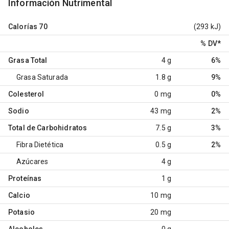
Información Nutrimental
Calorías
70
(293 kJ)
% DV
*
Grasa Total
4 g
6%
Grasa Saturada
1.8 g
9%
Colesterol
0 mg
0%
Sodio
43 mg
2%
Total de Carbohidratos
7.5 g
3%
Fibra Dietética
0.5 g
2%
Azúcares
4 g
Proteínas
1 g
Calcio
10 mg
Potasio
20 mg
Alcoholes
0 g