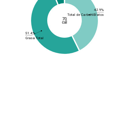
42.9%
Total de Carbohidratos
70
cal
51.4%
Grasa Total