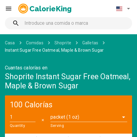
CalorieKing
Casa
Comidas
Shoprite
Galletas
Instant Sugar Free Oatmeal, Maple & Brown Sugar
Cuantas calorías en
Shoprite Instant Sugar Free Oatmeal,
Maple & Brown Sugar
100 Calorías
packet (1 oz)
✕
Quantity
Serving