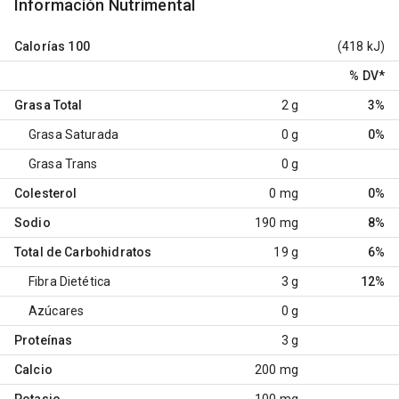
Información Nutrimental
Calorías
100
(418 kJ)
% DV
*
Grasa Total
2 g
3%
Grasa Saturada
0 g
0%
Grasa Trans
0 g
Colesterol
0 mg
0%
Sodio
190 mg
8%
Total de Carbohidratos
19 g
6%
Fibra Dietética
3 g
12%
Azúcares
0 g
Proteínas
3 g
Calcio
200 mg
Potasio
100 mg