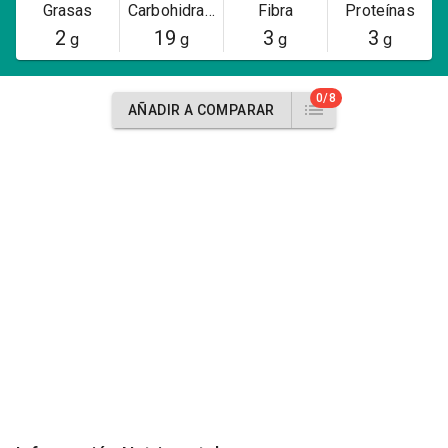
Grasas
Carbohidratos
Fibra
Proteínas
2
19
3
3
g
g
g
g
0/8
AÑADIR A COMPARAR