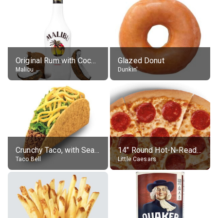
Original Rum with Coconut Flavour (21% alc.)
Glazed Donut
Malibu
Dunkin'
Crunchy Taco, with Seasoned Beef
14" Round Hot-N-Ready Pepperoni Pizza
Taco Bell
Little Caesars