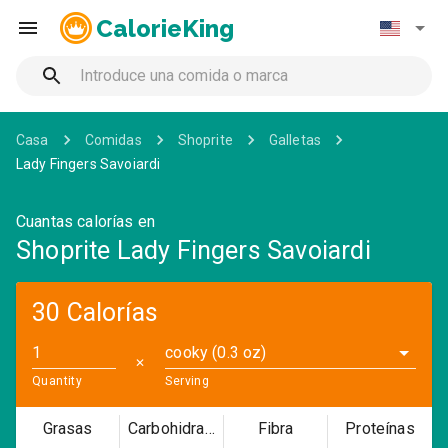
CalorieKing
Casa
Comidas
Shoprite
Galletas
Lady Fingers Savoiardi
Cuantas calorías en
Shoprite Lady Fingers Savoiardi
30 Calorías
cooky (0.3 oz)
✕
Quantity
Serving
Grasas
Carbohidratos
Fibra
Proteínas