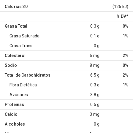
Calorías
30
(126 kJ)
% DV
*
Grasa Total
0.3 g
0%
Grasa Saturada
0.1 g
1%
Grasa Trans
0 g
Colesterol
6 mg
2%
Sodio
8 mg
0%
Total de Carbohidratos
6.5 g
2%
Fibra Dietética
0.3 g
1%
Azúcares
3.8 g
Proteínas
0.5 g
Calcio
3 mg
Alcoholes
0 g