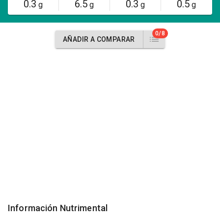
0.3
6.5
0.3
0.5
g
g
g
g
0/8
AÑADIR A COMPARAR
Información Nutrimental