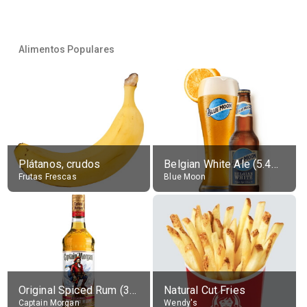
Alimentos Populares
Plátanos, crudos
Belgian White Ale (5.4% alc.)
Frutas Frescas
Blue Moon
Original Spiced Rum (35% alc.)
Natural Cut Fries
Captain Morgan
Wendy's