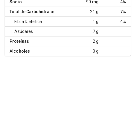
Sodio
90 mg
4%
Total de Carbohidratos
21 g
7%
Fibra Dietética
1 g
4%
Azúcares
7 g
Proteínas
2 g
Alcoholes
0 g