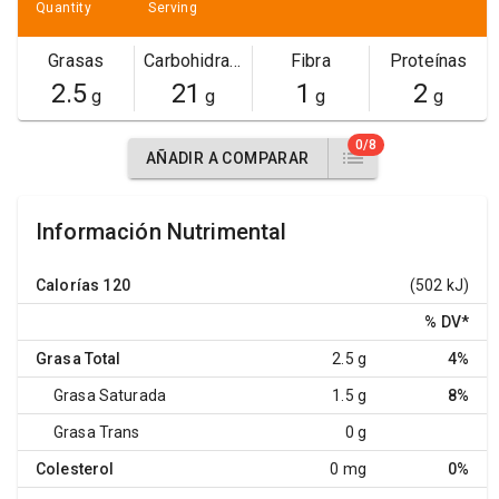
Quantity
Serving
Grasas
Carbohidratos
Fibra
Proteínas
2.5
21
1
2
g
g
g
g
0/8
AÑADIR A COMPARAR
Información Nutrimental
Calorías
120
(502 kJ)
% DV
*
Grasa Total
2.5 g
4%
Grasa Saturada
1.5 g
8%
Grasa Trans
0 g
Colesterol
0 mg
0%