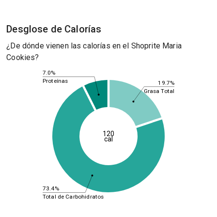
Desglose de Calorías
¿De dónde vienen las calorías en el Shoprite Maria
Cookies?
7.0%
Proteínas
19.7%
Grasa Total
120
cal
73.4%
Total de Carbohidratos