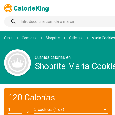
CalorieKing
Casa
Comidas
Shoprite
Galletas
Maria Cookie
Cuantas calorías en
Shoprite Maria Cooki
120 Calorías
5 cookies (1 oz)
✕