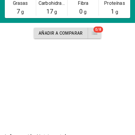
Grasas
Carbohidratos
Fibra
Proteínas
7
17
0
1
g
g
g
g
0/8
AÑADIR A COMPARAR