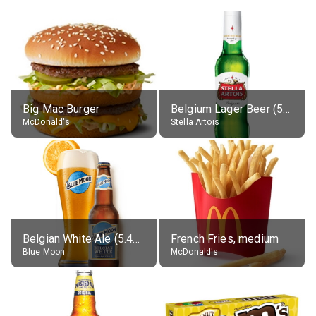
Big Mac Burger
Belgium Lager Beer (5% alc.)
McDonald's
Stella Artois
Belgian White Ale (5.4% alc.)
French Fries, medium
Blue Moon
McDonald's