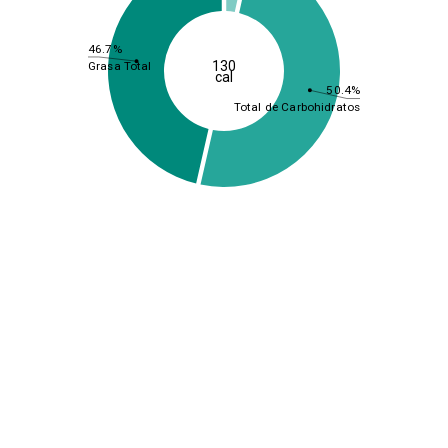
46.7%
130
Grasa Total
cal
50.4%
Total de Carbohidratos