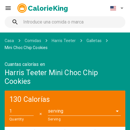
CalorieKing
Casa
Comidas
Harris Teeter
Galletas
Mini Choc Chip Cookies
Cuantas calorías en
Harris Teeter Mini Choc Chip
Cookies
130 Calorías
serving
✕
Quantity
Serving