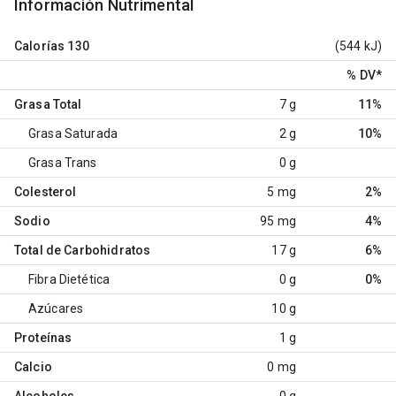
Información Nutrimental
Calorías
130
(544 kJ)
% DV
*
Grasa Total
7 g
11%
Grasa Saturada
2 g
10%
Grasa Trans
0 g
Colesterol
5 mg
2%
Sodio
95 mg
4%
Total de Carbohidratos
17 g
6%
Fibra Dietética
0 g
0%
Azúcares
10 g
Proteínas
1 g
Calcio
0 mg
Alcoholes
0 g