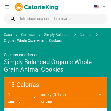
CalorieKing
Casa
Comidas
Simply Balanced
Galletas
Organic Whole Grain Animal Cookies
Cuantas calorías en
Simply Balanced Organic Whole
Grain Animal Cookies
13 Calorías
cooky (0.1 oz)
✕
Quantity
Serving