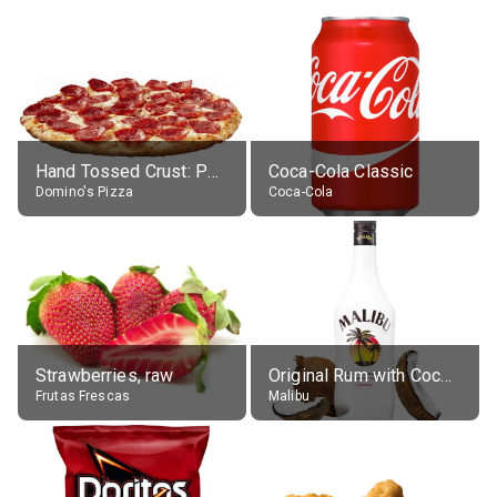
Hand Tossed Crust: Pepperoni Pizza (Large 14")
Coca-Cola Classic
Domino's Pizza
Coca-Cola
Strawberries, raw
Original Rum with Coconut Flavour (21% alc.)
Frutas Frescas
Malibu