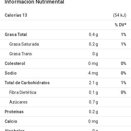
Información Nutrimental
Calorías
13
(54 kJ)
% DV
*
Grasa Total
0.4 g
1%
Grasa Saturada
0.2 g
1%
Grasa Trans
0 g
Colesterol
0 mg
0%
Sodio
4 mg
0%
Total de Carbohidratos
2.1 g
1%
Fibra Dietética
0.1 g
0%
Azúcares
0.7 g
Proteínas
0.2 g
Calcio
0 mg
Alcoholes
0 g