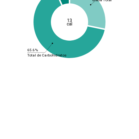
Grasa Total
13
cal
65.6%
Total de Carbohidratos