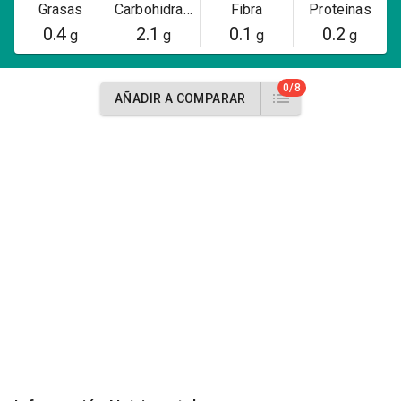
Grasas
Carbohidratos
Fibra
Proteínas
0.4
2.1
0.1
0.2
g
g
g
g
0/8
AÑADIR A COMPARAR