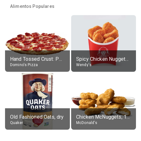
Alimentos Populares
Hand Tossed Crust: Pepperoni Pizza (Large 14")
Spicy Chicken Nuggets, without sauce
Domino's Pizza
Wendy's
Old Fashioned Oats, dry
Chicken McNuggets, 10 pieces, without sauce
Quaker
McDonald's