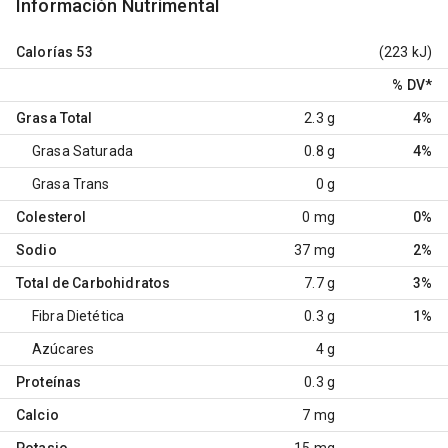
Información Nutrimental
Calorías
53
(223 kJ)
% DV
*
Grasa Total
2.3 g
4%
Grasa Saturada
0.8 g
4%
Grasa Trans
0 g
Colesterol
0 mg
0%
Sodio
37 mg
2%
Total de Carbohidratos
7.7 g
3%
Fibra Dietética
0.3 g
1%
Azúcares
4 g
Proteínas
0.3 g
Calcio
7 mg
Potasio
15 mg