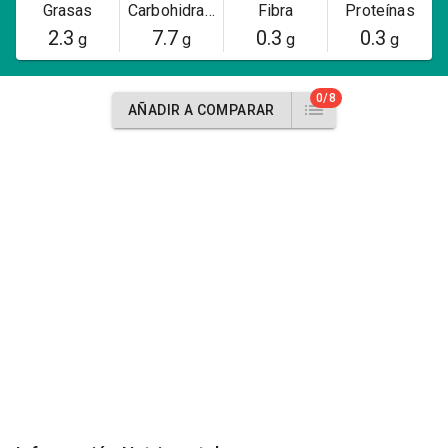
Grasas
Carbohidratos
Fibra
Proteínas
2.3
7.7
0.3
0.3
g
g
g
g
0/8
AÑADIR A COMPARAR