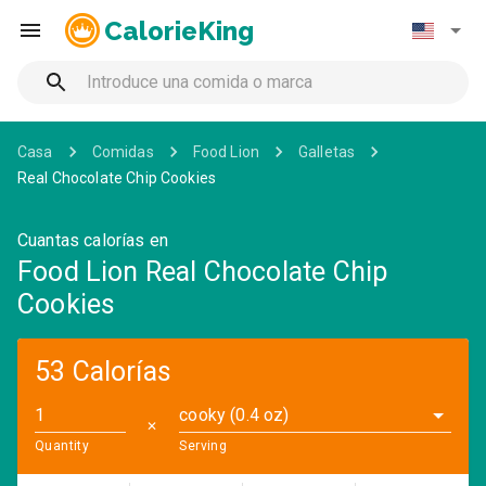
CalorieKing
Casa
Comidas
Food Lion
Galletas
Real Chocolate Chip Cookies
Cuantas calorías en
Food Lion Real Chocolate Chip
Cookies
53 Calorías
cooky (0.4 oz)
✕
Quantity
Serving