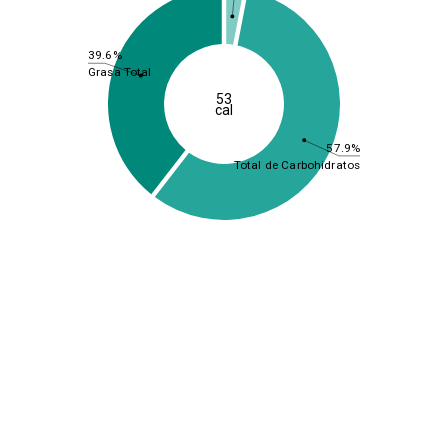
39.6%
Grasa Total
53
cal
57.9%
Total de Carbohidratos