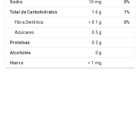
Sodio
10 mg
0%
Total de Carbohidratos
1.6 g
1%
Fibra Dietética
< 0.1 g
0%
Azúcares
0.5 g
Proteínas
0.2 g
Alcoholes
0 g
Hierro
< 1 mg