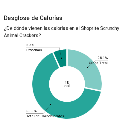
Desglose de Calorías
¿De dónde vienen las calorías en el Shoprite Scrunchy
Animal Crackers?
6.3%
Proteínas
28.1%
Grasa Total
10
cal
65.6%
Total de Carbohidratos