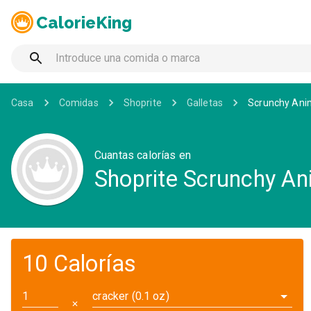
CalorieKing
Casa
Comidas
Shoprite
Galletas
Scrunchy Ani
Cuantas calorías en
Shoprite Scrunchy An
10 Calorías
cracker (0.1 oz)
✕