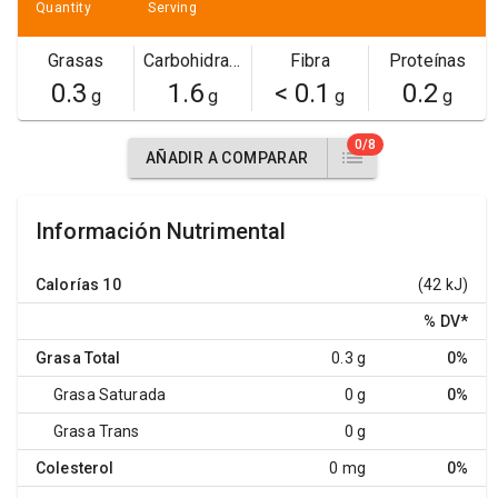
Quantity
Serving
Grasas
Carbohidratos
Fibra
Proteínas
0.3
1.6
< 0.1
0.2
g
g
g
g
0/8
AÑADIR A COMPARAR
Información Nutrimental
Calorías
10
(42 kJ)
% DV
*
Grasa Total
0.3 g
0%
Grasa Saturada
0 g
0%
Grasa Trans
0 g
Colesterol
0 mg
0%