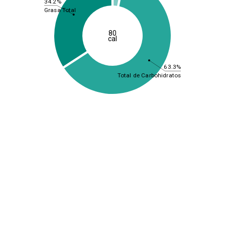
34.2%
Grasa Total
80
cal
63.3%
Total de Carbohidratos