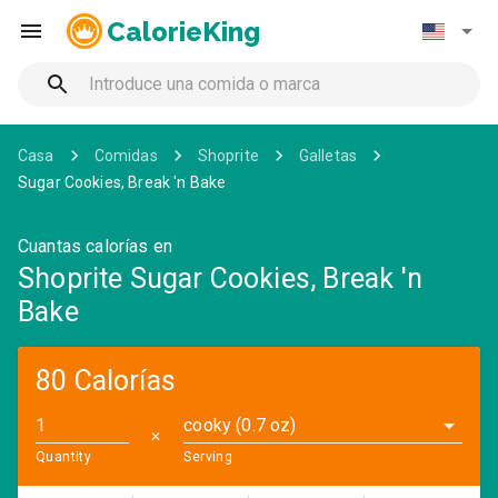
CalorieKing
Casa
Comidas
Shoprite
Galletas
Sugar Cookies, Break 'n Bake
Cuantas calorías en
Shoprite Sugar Cookies, Break 'n
Bake
80 Calorías
cooky (0.7 oz)
✕
Quantity
Serving