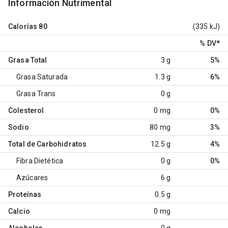
Información Nutrimental
Calorías
80
(335 kJ)
% DV
*
Grasa Total
3 g
5%
Grasa Saturada
1.3 g
6%
Grasa Trans
0 g
Colesterol
0 mg
0%
Sodio
80 mg
3%
Total de Carbohidratos
12.5 g
4%
Fibra Dietética
0 g
0%
Azúcares
6 g
Proteínas
0.5 g
Calcio
0 mg
Alcoholes
0 g