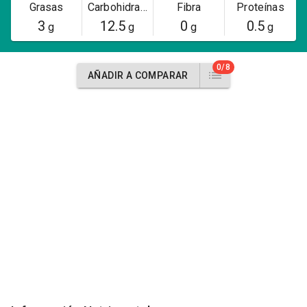
Grasas
Carbohidratos
Fibra
Proteínas
3
12.5
0
0.5
g
g
g
g
0/8
AÑADIR A COMPARAR