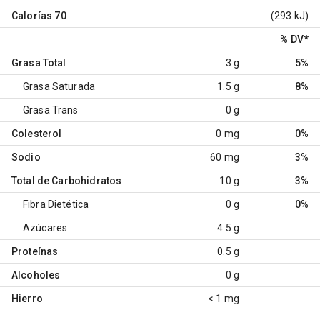
Calorías
70
(293 kJ)
% DV
*
Grasa Total
3 g
5%
Grasa Saturada
1.5 g
8%
Grasa Trans
0 g
Colesterol
0 mg
0%
Sodio
60 mg
3%
Total de Carbohidratos
10 g
3%
Fibra Dietética
0 g
0%
Azúcares
4.5 g
Proteínas
0.5 g
Alcoholes
0 g
Hierro
< 1 mg