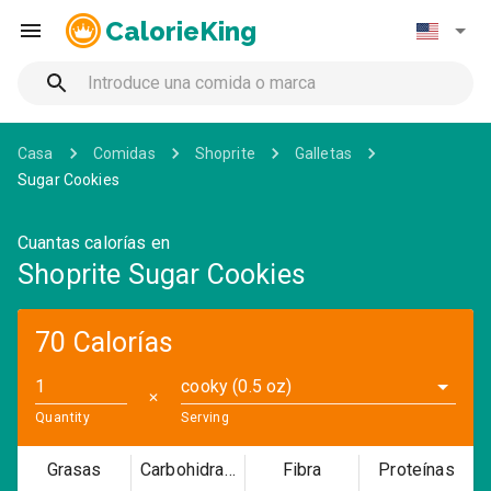
CalorieKing
Casa
Comidas
Shoprite
Galletas
Sugar Cookies
Cuantas calorías en
Shoprite Sugar Cookies
70 Calorías
cooky (0.5 oz)
✕
Quantity
Serving
Grasas
Carbohidratos
Fibra
Proteínas