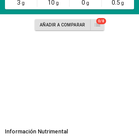
3
10
0
0.5
g
g
g
g
0/8
AÑADIR A COMPARAR
Información Nutrimental