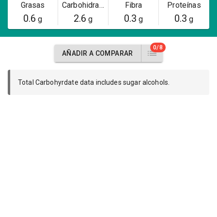
Grasas
Carbohidratos
Fibra
Proteínas
0.6
2.6
0.3
0.3
g
g
g
g
0/8
AÑADIR A COMPARAR
Total Carbohyrdate data includes sugar alcohols.