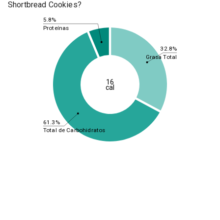
Shortbread Cookies?
5.8%
Proteínas
32.8%
Grasa Total
16
cal
61.3%
Total de Carbohidratos