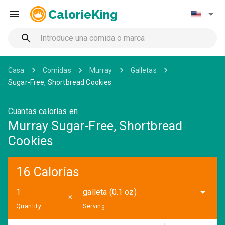
CalorieKing
Casa
Comidas
Murray
Galletas
Sugar-Free, Shortbread Cookies
Cuantas calorías en
Murray Sugar-Free, Shortbread
Cookies
16 Calorías
galleta (0.1 oz)
✕
Quantity
Serving