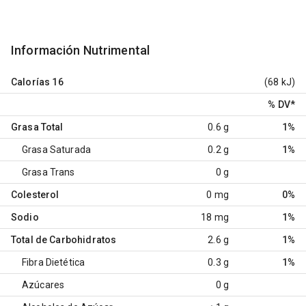
Información Nutrimental
Calorías
16
(68 kJ)
% DV
*
Grasa Total
0.6 g
1%
Grasa Saturada
0.2 g
1%
Grasa Trans
0 g
Colesterol
0 mg
0%
Sodio
18 mg
1%
Total de Carbohidratos
2.6 g
1%
Fibra Dietética
0.3 g
1%
Azúcares
0 g