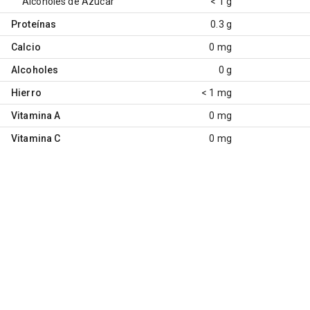
Alcoholes de Azúcar
< 1 g
Proteínas
0.3 g
Calcio
0 mg
Alcoholes
0 g
Hierro
< 1 mg
Vitamina A
0 mg
Vitamina C
0 mg