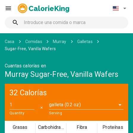
CalorieKing
Casa
Comidas
Murray
Galletas
Sugar-Free, Vanilla Wafers
Cuantas calorías en
Murray Sugar-Free, Vanilla Wafers
32 Calorías
galleta (0.2 oz)
✕
Quantity
Serving
Grasas
Carbohidratos
Fibra
Proteínas