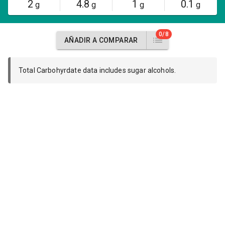
2
4.8
1
0.1
g
g
g
g
0/8
AÑADIR A COMPARAR
Total Carbohyrdate data includes sugar alcohols.