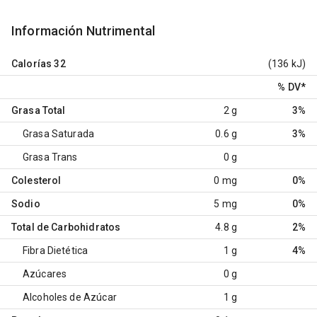
Información Nutrimental
Calorías
32
(136 kJ)
% DV
*
Grasa Total
2 g
3%
Grasa Saturada
0.6 g
3%
Grasa Trans
0 g
Colesterol
0 mg
0%
Sodio
5 mg
0%
Total de Carbohidratos
4.8 g
2%
Fibra Dietética
1 g
4%
Azúcares
0 g
Alcoholes de Azúcar
1 g