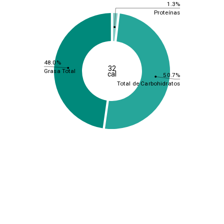
1.3%
Proteínas
48.0%
32
Grasa Total
cal
50.7%
Total de Carbohidratos