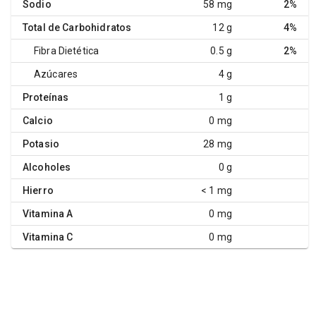
Sodio
58 mg
2%
Total de Carbohidratos
12 g
4%
Fibra Dietética
0.5 g
2%
Azúcares
4 g
Proteínas
1 g
Calcio
0 mg
Potasio
28 mg
Alcoholes
0 g
Hierro
< 1 mg
Vitamina A
0 mg
Vitamina C
0 mg