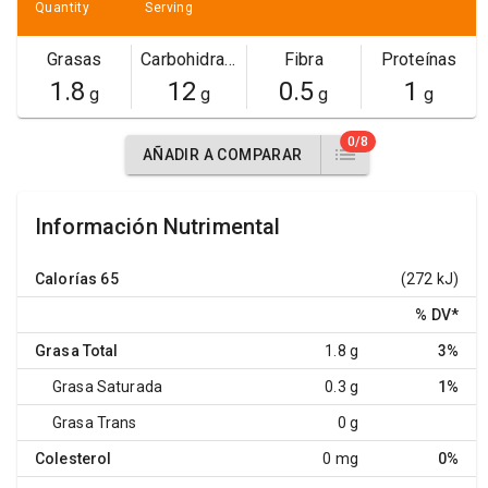
Quantity
Serving
Grasas
Carbohidratos
Fibra
Proteínas
1.8
12
0.5
1
g
g
g
g
0/8
AÑADIR A COMPARAR
Información Nutrimental
Calorías
65
(272 kJ)
% DV
*
Grasa Total
1.8 g
3%
Grasa Saturada
0.3 g
1%
Grasa Trans
0 g
Colesterol
0 mg
0%