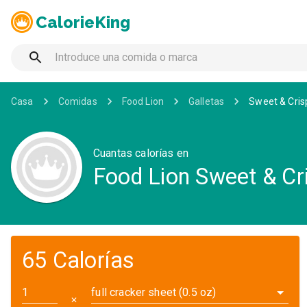
CalorieKing
Casa
Comidas
Food Lion
Galletas
Sweet & Cri
Cuantas calorías en
Food Lion Sweet & C
65 Calorías
full cracker sheet (0.5 oz)
✕