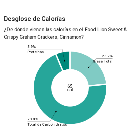
Desglose de Calorías
¿De dónde vienen las calorías en el Food Lion Sweet &
Crispy Graham Crackers, Cinnamon?
5.9%
Proteínas
23.2%
Grasa Total
65
cal
70.8%
Total de Carbohidratos