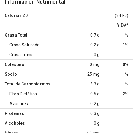
Información Nutrimental
Calorías
20
(84 kJ)
% DV
*
Grasa Total
0.7 g
1%
Grasa Saturada
0.2 g
1%
Grasa Trans
0 g
Colesterol
0 mg
0%
Sodio
25 mg
1%
Total de Carbohidratos
3.3 g
1%
Fibra Dietética
0.5 g
2%
Azúcares
0.2 g
Proteínas
0.3 g
Alcoholes
0 g
Hierro
< 1 mg