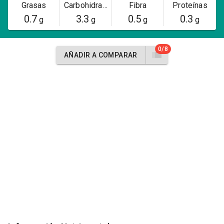
Grasas
Carbohidratos
Fibra
Proteínas
0.7
3.3
0.5
0.3
g
g
g
g
0/8
AÑADIR A COMPARAR