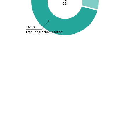
cal
64.5%
Total de Carbohidratos