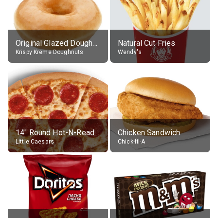
Original Glazed Doughnut
Natural Cut Fries
Krispy Kreme Doughnuts
Wendy's
14" Round Hot-N-Ready Pepperoni Pizza
Chicken Sandwich
Little Caesars
Chick-fil-A