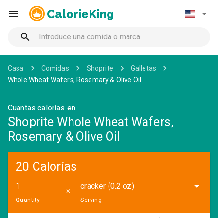
CalorieKing
Casa
Comidas
Shoprite
Galletas
Whole Wheat Wafers, Rosemary & Olive Oil
Cuantas calorías en
Shoprite Whole Wheat Wafers,
Rosemary & Olive Oil
20 Calorías
cracker (0.2 oz)
✕
Quantity
Serving