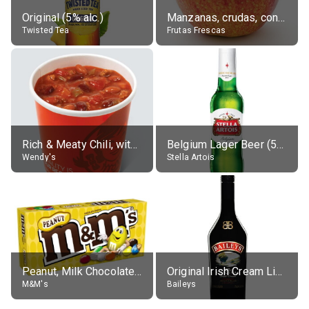
Original (5% alc.)
Manzanas, crudas, con piel
Twisted Tea
Frutas Frescas
Rich & Meaty Chili, without toppings, large
Belgium Lager Beer (5% alc.)
Wendy's
Stella Artois
Peanut, Milk Chocolate Candies
Original Irish Cream Liqueur (17% alc.)
M&M's
Baileys