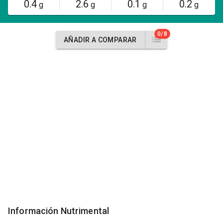
0.4
2.6
0.1
0.2
g
g
g
g
0/8
AÑADIR A COMPARAR
Información Nutrimental