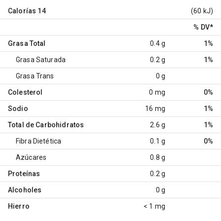
Calorías
14
(60 kJ)
% DV
*
Grasa Total
0.4 g
1%
Grasa Saturada
0.2 g
1%
Grasa Trans
0 g
Colesterol
0 mg
0%
Sodio
16 mg
1%
Total de Carbohidratos
2.6 g
1%
Fibra Dietética
0.1 g
0%
Azúcares
0.8 g
Proteínas
0.2 g
Alcoholes
0 g
Hierro
< 1 mg