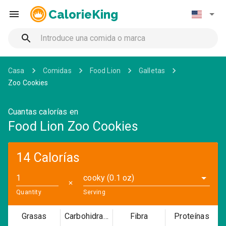
CalorieKing
Casa
Comidas
Food Lion
Galletas
Zoo Cookies
Cuantas calorías en
Food Lion Zoo Cookies
14 Calorías
cooky (0.1 oz)
✕
Quantity
Serving
Grasas
Carbohidratos
Fibra
Proteínas