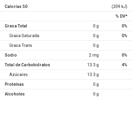
Calorías
50
(209 kJ)
% DV
*
Grasa Total
0 g
0%
Grasa Saturada
0 g
0%
Grasa Trans
0 g
Sodio
2 mg
0%
Total de Carbohidratos
13.3 g
4%
Azúcares
13.3 g
Proteínas
0 g
Alcoholes
0 g