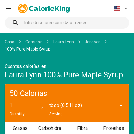
CalorieKing
Casa
Comidas
Laura Lynn
Jarabes
100% Pure Maple Syrup
Cuantas calorías en
Laura Lynn 100% Pure Maple Syrup
50 Calorías
tbsp (0.5 fl. oz)
✕
Quantity
Serving
Grasas
Carbohidratos
Fibra
Proteínas