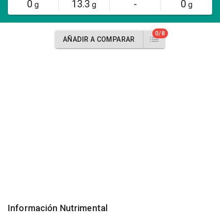
0
13.3
-
0
g
g
g
0/8
AÑADIR A COMPARAR
Información Nutrimental