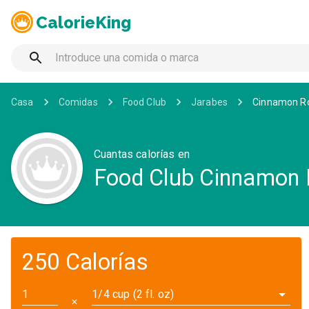
CalorieKing
Casa
Comidas
Food Club
Jarabes
Cinnamon Ro
Cuantas calorías en
Food Club Cinnamon R
250 Calorías
1/4 cup (2 fl. oz)
✕