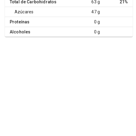
Total de Carbohidratos
63 g
21%
Azúcares
47 g
Proteínas
0 g
Alcoholes
0 g