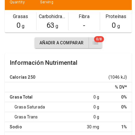
Quantity
Serving
Grasas
Carbohidratos
Fibra
Proteínas
0
63
-
0
g
g
g
0/8
AÑADIR A COMPARAR
Información Nutrimental
Calorías
250
(1046 kJ)
% DV
*
Grasa Total
0 g
0%
Grasa Saturada
0 g
0%
Grasa Trans
0 g
Sodio
30 mg
1%