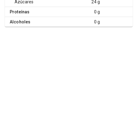
Azúcares
24 g
Proteínas
0 g
Alcoholes
0 g