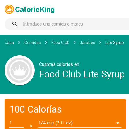
CalorieKing
Casa
Comidas
Food Club
Jarabes
Lite Syrup
Cuantas calorías en
Food Club Lite Syrup
100 Calorías
1/4 cup (2 fl. oz)
✕