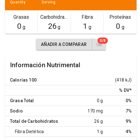
Quantity
Serving
Grasas
Carbohidratos
Fibra
Proteínas
0
26
1
0
g
g
g
g
0/8
AÑADIR A COMPARAR
Información Nutrimental
Calorías
100
(418 kJ)
% DV
*
Grasa Total
0 g
0%
Sodio
170 mg
7%
Total de Carbohidratos
26 g
9%
Fibra Dietética
1 g
4%