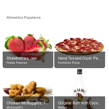
Alimentos Populares
Strawberries, raw
Hand Tossed Crust: Pepperoni Pizza (Large 14")
Frutas Frescas
Domino's Pizza
Chicken McNuggets, 10 pieces, without sauce
Original Rum with Coconut Flavour (21% alc.)
McDonald's
Malibu