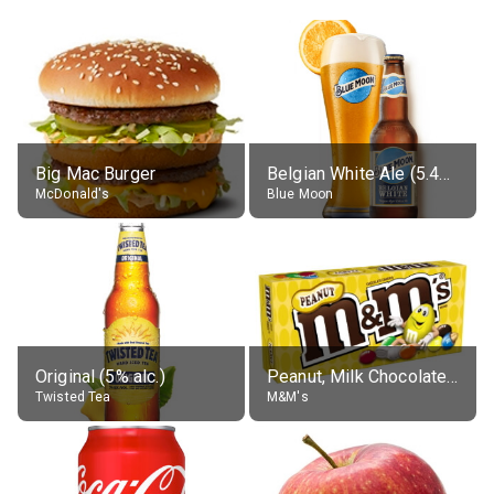
Big Mac Burger
Belgian White Ale (5.4% alc.)
McDonald's
Blue Moon
Original (5% alc.)
Peanut, Milk Chocolate Candies
Twisted Tea
M&M's