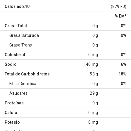
Calorías
210
(879 kJ)
% DV
*
Grasa Total
0 g
0%
Grasa Saturada
0 g
0%
Grasa Trans
0 g
Colesterol
0 mg
0%
Sodio
140 mg
6%
Total de Carbohidratos
53 g
18%
Fibra Dietética
0 g
0%
Azúcares
29 g
Proteínas
0 g
Calcio
0 mg
Potasio
0 mg