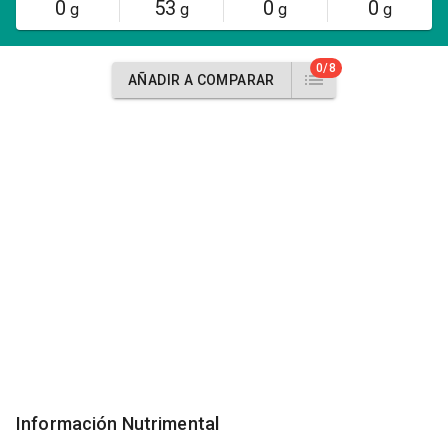
0
53
0
0
g
g
g
g
0/8
AÑADIR A COMPARAR
Información Nutrimental