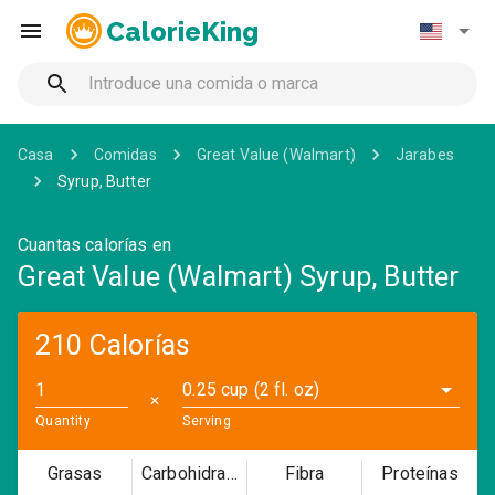
CalorieKing
Casa
Comidas
Great Value (Walmart)
Jarabes
Syrup, Butter
Cuantas calorías en
Great Value (Walmart) Syrup, Butter
210 Calorías
0.25 cup (2 fl. oz)
✕
Quantity
Serving
Grasas
Carbohidratos
Fibra
Proteínas