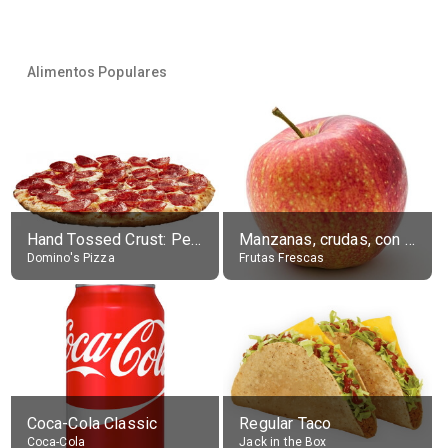
Alimentos Populares
Hand Tossed Crust: Pepperoni Pizza (Large 14")
Manzanas, crudas, con piel
Domino's Pizza
Frutas Frescas
Coca-Cola Classic
Regular Taco
Coca-Cola
Jack in the Box