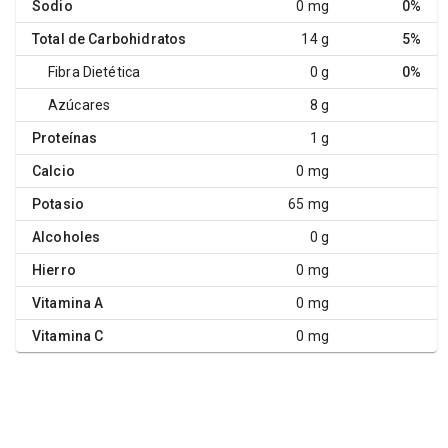
Sodio
0 mg
0%
Total de Carbohidratos
14 g
5%
Fibra Dietética
0 g
0%
Azúcares
8 g
Proteínas
1 g
Calcio
0 mg
Potasio
65 mg
Alcoholes
0 g
Hierro
0 mg
Vitamina A
0 mg
Vitamina C
0 mg