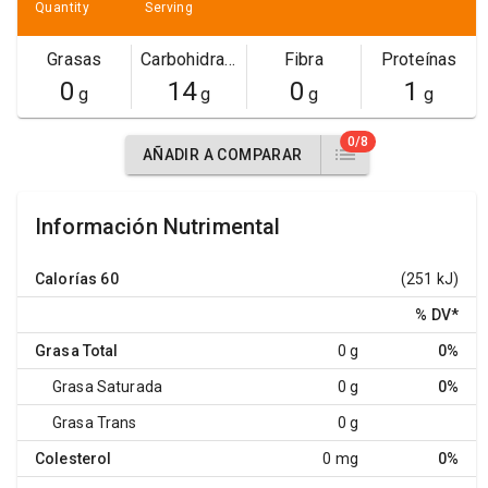
Quantity
Serving
Grasas
Carbohidratos
Fibra
Proteínas
0
14
0
1
g
g
g
g
0/8
AÑADIR A COMPARAR
Información Nutrimental
Calorías
60
(251 kJ)
% DV
*
Grasa Total
0 g
0%
Grasa Saturada
0 g
0%
Grasa Trans
0 g
Colesterol
0 mg
0%