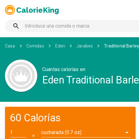
CalorieKing
Casa
Comidas
Eden
Jarabes
Traditional Barle
Cuantas calorías en
Eden Traditional Barl
60 Calorías
cucharada (0.7 oz)
✕