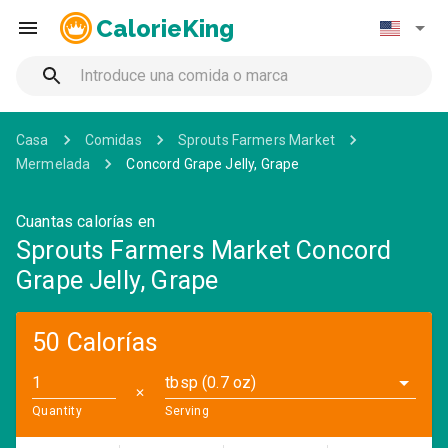
CalorieKing
Casa
Comidas
Sprouts Farmers Market
Mermelada
Concord Grape Jelly, Grape
Cuantas calorías en
Sprouts Farmers Market Concord
Grape Jelly, Grape
50 Calorías
tbsp (0.7 oz)
✕
Quantity
Serving