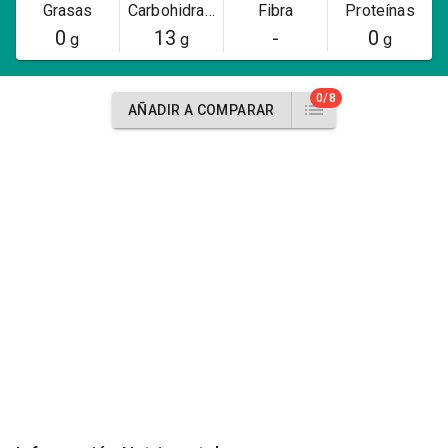
Grasas
Carbohidratos
Fibra
Proteínas
0
13
-
0
g
g
g
0/8
AÑADIR A COMPARAR