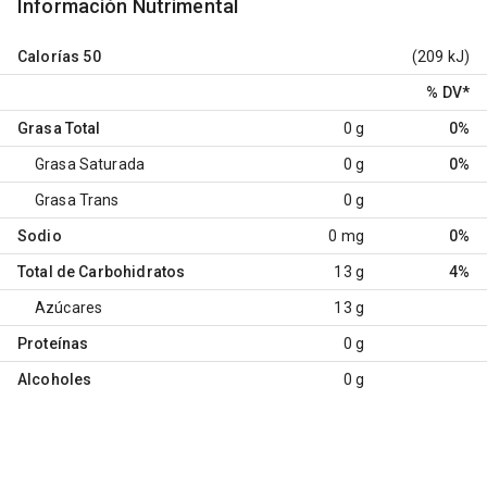
Información Nutrimental
Calorías
50
(209 kJ)
% DV
*
Grasa Total
0 g
0%
Grasa Saturada
0 g
0%
Grasa Trans
0 g
Sodio
0 mg
0%
Total de Carbohidratos
13 g
4%
Azúcares
13 g
Proteínas
0 g
Alcoholes
0 g