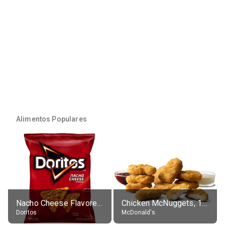
Alimentos Populares
Nacho Cheese Flavored Tortilla Chips
Chicken McNuggets, 10 pieces, without sauce
Doritos
McDonald's