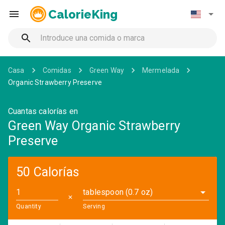
CalorieKing
Casa
Comidas
Green Way
Mermelada
Organic Strawberry Preserve
Cuantas calorías en
Green Way Organic Strawberry
Preserve
50 Calorías
tablespoon (0.7 oz)
✕
Quantity
Serving