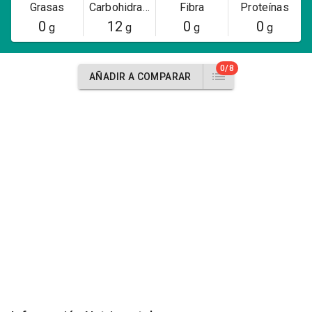
Grasas
Carbohidratos
Fibra
Proteínas
0
12
0
0
g
g
g
g
0/8
AÑADIR A COMPARAR