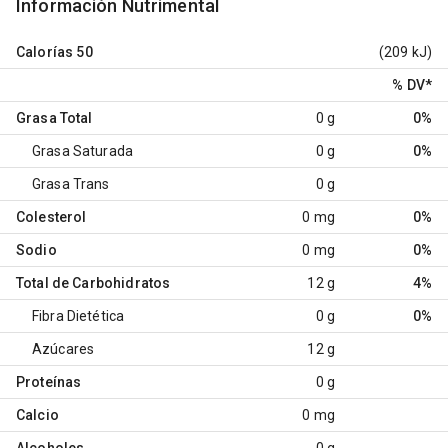
Información Nutrimental
Calorías
50
(209 kJ)
% DV
*
Grasa Total
0 g
0%
Grasa Saturada
0 g
0%
Grasa Trans
0 g
Colesterol
0 mg
0%
Sodio
0 mg
0%
Total de Carbohidratos
12 g
4%
Fibra Dietética
0 g
0%
Azúcares
12 g
Proteínas
0 g
Calcio
0 mg
Alcoholes
0 g