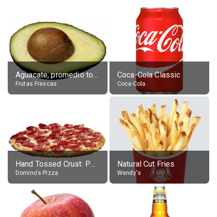
Aguacate, promedio todos variedades, crudo
Coca-Cola Classic
Frutas Frescas
Coca-Cola
Hand Tossed Crust: Pepperoni Pizza (Large 14")
Natural Cut Fries
Domino's Pizza
Wendy's