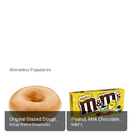
Alimentos Populares
Original Glazed Doughnut
Peanut, Milk Chocolate Candies
Krispy Kreme Doughnuts
M&M's