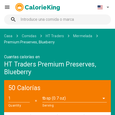
CalorieKing
Casa
Comidas
HT Traders
Mermelada
Premium Preserves, Blueberry
Cuantas calorías en
HT Traders Premium Preserves,
Blueberry
50 Calorías
tbsp (0.7 oz)
✕
Quantity
Serving