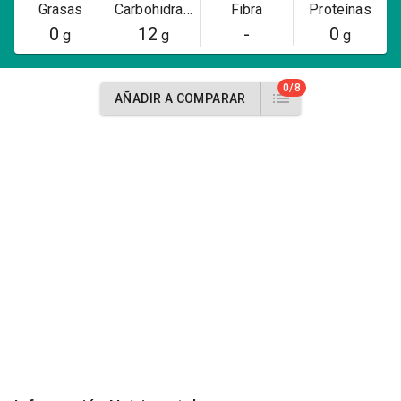
Grasas
Carbohidratos
Fibra
Proteínas
0
12
-
0
g
g
g
0/8
AÑADIR A COMPARAR