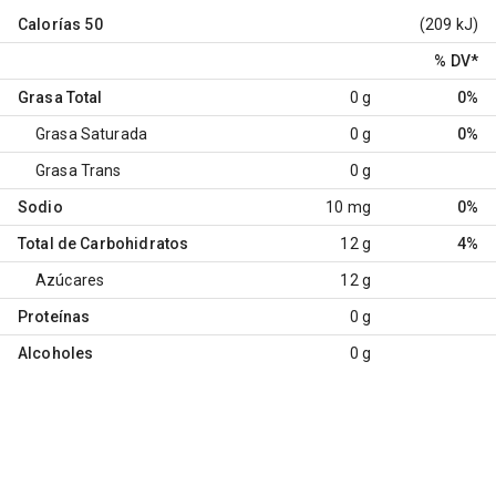
Calorías
50
(209 kJ)
% DV
*
Grasa Total
0 g
0%
Grasa Saturada
0 g
0%
Grasa Trans
0 g
Sodio
10 mg
0%
Total de Carbohidratos
12 g
4%
Azúcares
12 g
Proteínas
0 g
Alcoholes
0 g