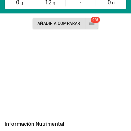
0
12
-
0
g
g
g
0/8
AÑADIR A COMPARAR
Información Nutrimental