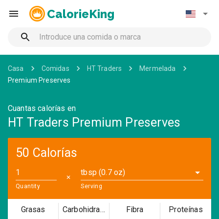
CalorieKing
Casa
Comidas
HT Traders
Mermelada
Premium Preserves
Cuantas calorías en
HT Traders Premium Preserves
50 Calorías
tbsp (0.7 oz)
✕
Quantity
Serving
Grasas
Carbohidratos
Fibra
Proteínas