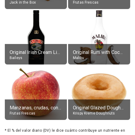
Jack in the Box
Frutas Frescas
Original Irish Cream Liqueur (17% alc.)
Original Rum with Coconut Flavour (21% alc.)
Baileys
Malibu
Manzanas, crudas, con piel
Original Glazed Doughnut
Frutas Frescas
Krispy Kreme Doughnuts
*
El % del valor diario (DV) le dice cuánto contribuye un nutriente en