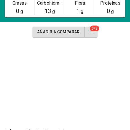
Grasas
Carbohidratos
Fibra
Proteínas
0
13
1
0
g
g
g
g
0/8
AÑADIR A COMPARAR