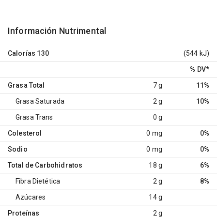
Información Nutrimental
Calorías
130
(544 kJ)
% DV
*
Grasa Total
7 g
11%
Grasa Saturada
2 g
10%
Grasa Trans
0 g
Colesterol
0 mg
0%
Sodio
0 mg
0%
Total de Carbohidratos
18 g
6%
Fibra Dietética
2 g
8%
Azúcares
14 g
Proteínas
2 g