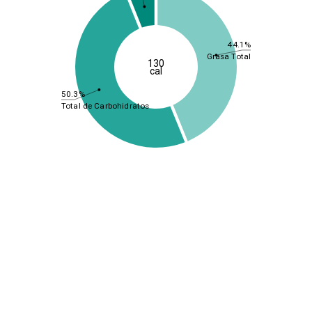
44.1%
Grasa Total
130
cal
50.3%
Total de Carbohidratos