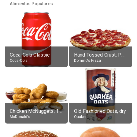
Alimentos Populares
Coca-Cola Classic
Hand Tossed Crust: Pepperoni Pizza (Large 14")
Coca-Cola
Domino's Pizza
Chicken McNuggets, 10 pieces, without sauce
Old Fashioned Oats, dry
McDonald's
Quaker