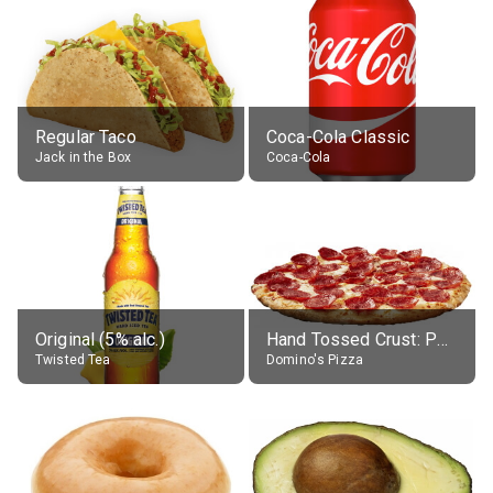
Regular Taco
Coca-Cola Classic
Jack in the Box
Coca-Cola
Original (5% alc.)
Hand Tossed Crust: Pepperoni Pizza (Large 14")
Twisted Tea
Domino's Pizza