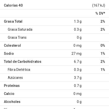
Calorías
40
(167 kJ)
% DV
*
Grasa Total
1.3 g
2%
Grasa Saturada
0.3 g
2%
Grasa Trans
0 g
Colesterol
0 mg
0%
Sodio
27 mg
1%
Total de Carbohidratos
6.7 g
2%
Fibra Dietética
0.3 g
1%
Azúcares
3.7 g
Proteínas
0.7 g
Calcio
0 mg
Alcoholes
0 g