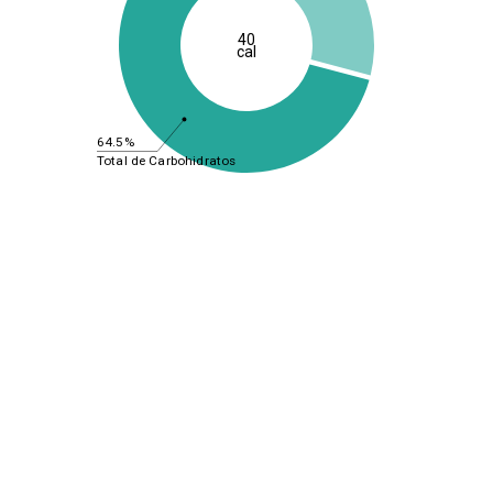
40
cal
64.5%
Total de Carbohidratos