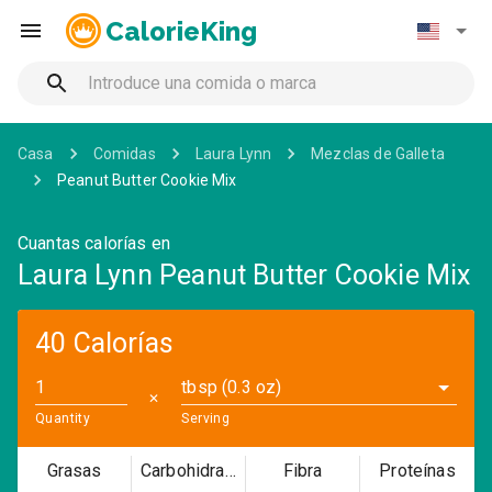
CalorieKing
Casa
Comidas
Laura Lynn
Mezclas de Galleta
Peanut Butter Cookie Mix
Cuantas calorías en
Laura Lynn Peanut Butter Cookie Mix
40 Calorías
tbsp (0.3 oz)
✕
Quantity
Serving
Grasas
Carbohidratos
Fibra
Proteínas