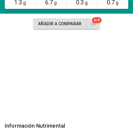
1.3
6.7
0.3
0.7
g
g
g
g
0/8
AÑADIR A COMPARAR
Información Nutrimental