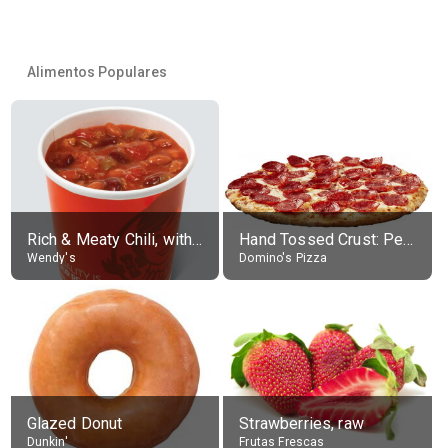
Alimentos Populares
Rich & Meaty Chili, without toppings, large
Hand Tossed Crust: Pepperoni Pizza (Large 14")
Wendy's
Domino's Pizza
Glazed Donut
Strawberries, raw
Dunkin'
Frutas Frescas