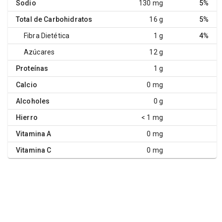
Sodio
130 mg
5%
Total de Carbohidratos
16 g
5%
Fibra Dietética
1 g
4%
Azúcares
12 g
Proteínas
1 g
Calcio
0 mg
Alcoholes
0 g
Hierro
< 1 mg
Vitamina A
0 mg
Vitamina C
0 mg