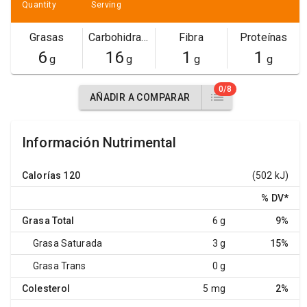
Quantity
Serving
Grasas
Carbohidratos
Fibra
Proteínas
6
16
1
1
g
g
g
g
0/8
AÑADIR A COMPARAR
Información Nutrimental
Calorías
120
(502 kJ)
% DV
*
Grasa Total
6 g
9%
Grasa Saturada
3 g
15%
Grasa Trans
0 g
Colesterol
5 mg
2%