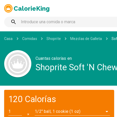
CalorieKing
Casa
Comidas
Shoprite
Mezclas de Galleta
Sof
Cuantas calorías en
Shoprite Soft 'N Che
120 Calorías
1/2" ball, 1 cookie (1 oz)
✕