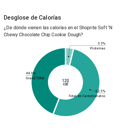
Desglose de Calorías
¿De dónde vienen las calorías en el Shoprite Soft 'N
Chewy Chocolate Chip Cookie Dough?
3.3%
Proteínas
44.3%
Grasa Total
120
cal
52.5%
Total de Carbohidratos