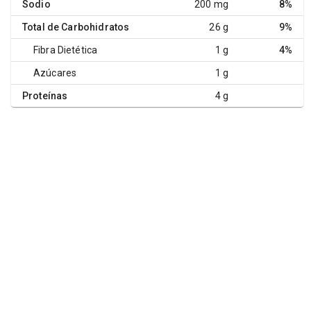
Sodio
200 mg
8%
Total de Carbohidratos
26 g
9%
Fibra Dietética
1 g
4%
Azúcares
1 g
Proteínas
4 g