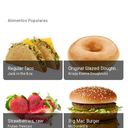
Alimentos Populares
Regular Taco
Original Glazed Doughnut
Jack in the Box
Krispy Kreme Doughnuts
Strawberries, raw
Big Mac Burger
Frutas Frescas
McDonald's