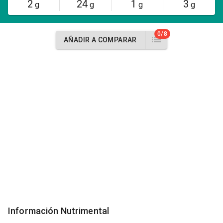
2
24
1
3
g
g
g
g
0/8
AÑADIR A COMPARAR
Información Nutrimental