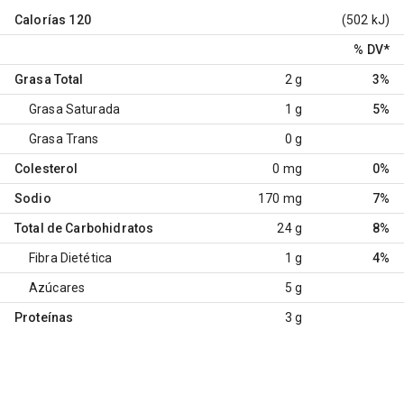
Calorías
120
(502 kJ)
% DV
*
Grasa Total
2 g
3%
Grasa Saturada
1 g
5%
Grasa Trans
0 g
Colesterol
0 mg
0%
Sodio
170 mg
7%
Total de Carbohidratos
24 g
8%
Fibra Dietética
1 g
4%
Azúcares
5 g
Proteínas
3 g