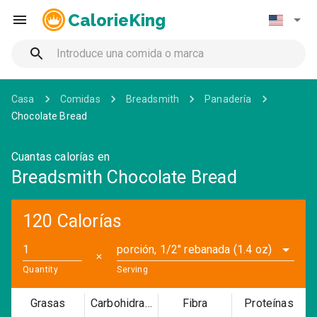
CalorieKing
Casa
Comidas
Breadsmith
Panadería
Chocolate Bread
Cuantas calorías en
Breadsmith Chocolate Bread
120 Calorías
porción, 1/2" rebanada (1.4 oz)
✕
Quantity
Serving
Grasas
Carbohidratos
Fibra
Proteínas