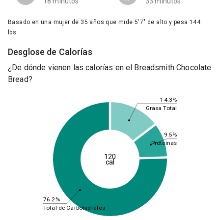
18 minutos
33 minutos
Basado en una mujer de 35 años que mide 5'7" de alto y pesa 144
lbs.
Desglose de Calorías
¿De dónde vienen las calorías en el Breadsmith Chocolate
Bread?
14.3%
Grasa Total
9.5%
Proteínas
120
cal
76.2%
Total de Carbohidratos