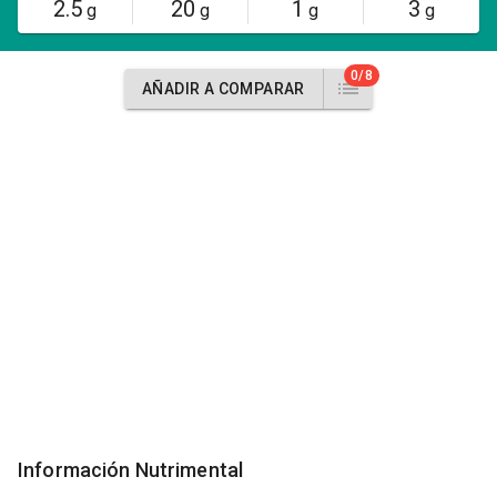
2.5
20
1
3
g
g
g
g
0/8
AÑADIR A COMPARAR
Información Nutrimental