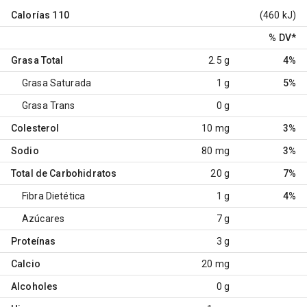
Calorías
110
(460 kJ)
% DV
*
Grasa Total
2.5 g
4%
Grasa Saturada
1 g
5%
Grasa Trans
0 g
Colesterol
10 mg
3%
Sodio
80 mg
3%
Total de Carbohidratos
20 g
7%
Fibra Dietética
1 g
4%
Azúcares
7 g
Proteínas
3 g
Calcio
20 mg
Alcoholes
0 g