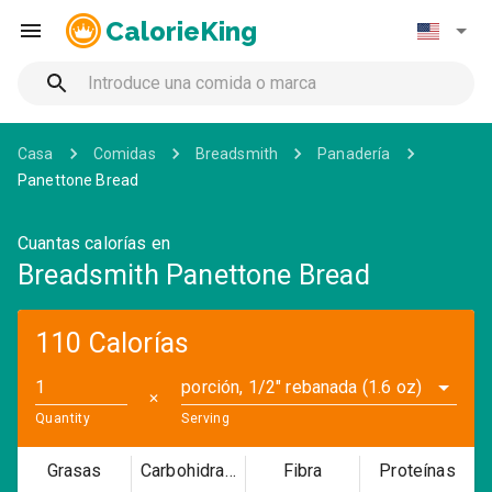
CalorieKing
Casa
Comidas
Breadsmith
Panadería
Panettone Bread
Cuantas calorías en
Breadsmith Panettone Bread
110 Calorías
porción, 1/2" rebanada (1.6 oz)
✕
Quantity
Serving
Grasas
Carbohidratos
Fibra
Proteínas