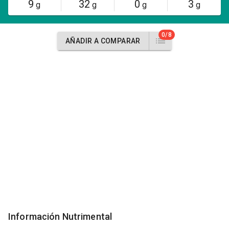
9
32
0
3
g
g
g
g
0/8
AÑADIR A COMPARAR
Información Nutrimental