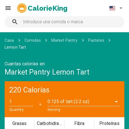
CalorieKing
Casa
Comidas
Market Pantry
Pasteles
Lemon Tart
Cuantas calorías en
Market Pantry Lemon Tart
220 Calorías
0.125 of tart (2.2 oz)
✕
Quantity
Serving
Grasas
Carbohidratos
Fibra
Proteínas