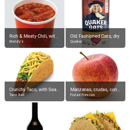
Rich & Meaty Chili, without toppings, large
Old Fashioned Oats, dry
Wendy's
Quaker
Crunchy Taco, with Seasoned Beef
Manzanas, crudas, con piel
Taco Bell
Frutas Frescas