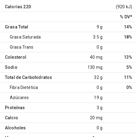
Calorías
220
(920 kJ)
% DV
*
Grasa Total
9 g
14%
Grasa Saturada
3.5 g
18%
Grasa Trans
0 g
Colesterol
40 mg
13%
Sodio
130 mg
5%
Total de Carbohidratos
32 g
11%
Fibra Dietética
0 g
0%
Azúcares
19 g
Proteínas
3 g
Calcio
20 mg
Alcoholes
0 g