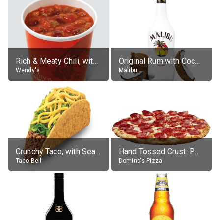
Rich & Meaty Chili, without toppings, large
Original Rum with Coconut Flavour (21% alc.)
Wendy's
Malibu
Crunchy Taco, with Seasoned Beef
Hand Tossed Crust: Pepperoni Pizza (Large 14")
Taco Bell
Domino's Pizza