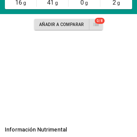
16
41
0
2
g
g
g
g
0/8
AÑADIR A COMPARAR
Información Nutrimental