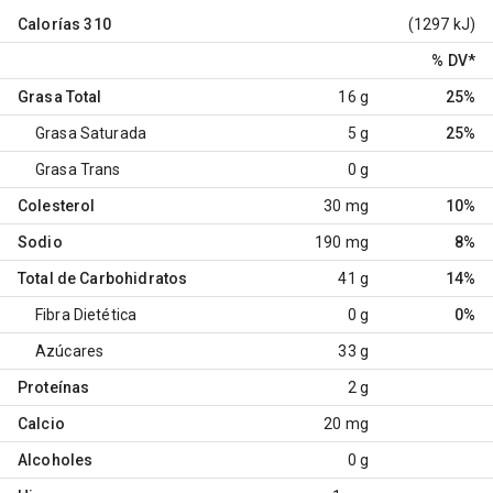
Calorías
310
(1297 kJ)
% DV
*
Grasa Total
16 g
25%
Grasa Saturada
5 g
25%
Grasa Trans
0 g
Colesterol
30 mg
10%
Sodio
190 mg
8%
Total de Carbohidratos
41 g
14%
Fibra Dietética
0 g
0%
Azúcares
33 g
Proteínas
2 g
Calcio
20 mg
Alcoholes
0 g