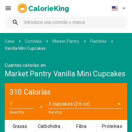
CalorieKing
Casa
Comidas
Market Pantry
Pasteles
Vanilla Mini Cupcakes
Cuantas calorías en
Market Pantry Vanilla Mini Cupcakes
310 Calorías
3 cupcakes (2.6 oz)
✕
Quantity
Serving
Grasas
Carbohidratos
Fibra
Proteínas