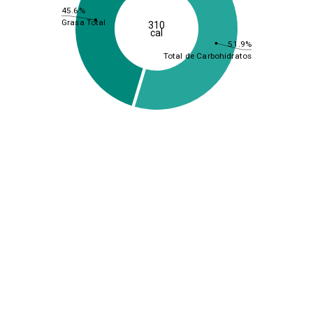
45.6%
Grasa Total
310
cal
51.9%
Total de Carbohidratos