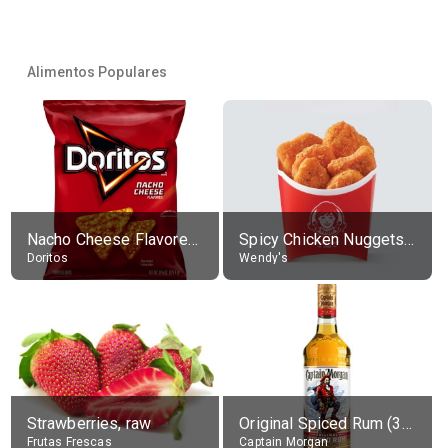
Alimentos Populares
Nacho Cheese Flavored Tortilla Chips
Spicy Chicken Nuggets, without sauce
Doritos
Wendy's
Strawberries, raw
Original Spiced Rum (35% alc.)
Frutas Frescas
Captain Morgan