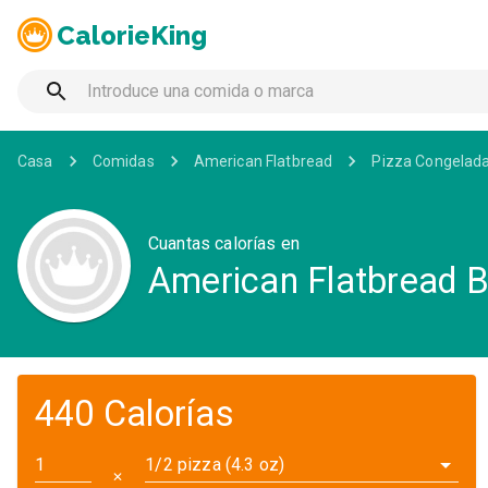
CalorieKing
Casa
Comidas
American Flatbread
Pizza Congelad
Cuantas calorías en
American Flatbread Ba
440 Calorías
1/2 pizza (4.3 oz)
✕