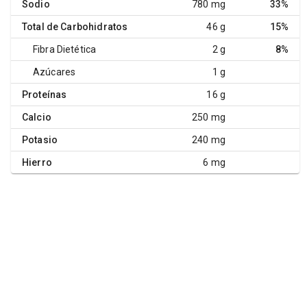
Sodio
780 mg
33%
Total de Carbohidratos
46 g
15%
Fibra Dietética
2 g
8%
Azúcares
1 g
Proteínas
16 g
Calcio
250 mg
Potasio
240 mg
Hierro
6 mg