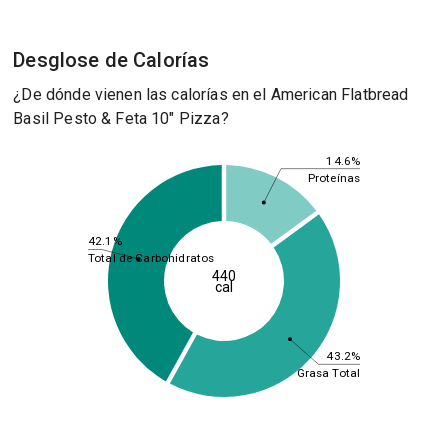
Desglose de Calorías
¿De dónde vienen las calorías en el American Flatbread
Basil Pesto & Feta 10" Pizza?
14.6%
Proteínas
42.1%
Total de Carbohidratos
440
cal
43.2%
Grasa Total