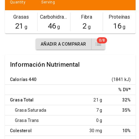
Quantity
Serving
Grasas
Carbohidratos
Fibra
Proteínas
21
46
2
16
g
g
g
g
0/8
AÑADIR A COMPARAR
Información Nutrimental
Calorías
440
(1841 kJ)
% DV
*
Grasa Total
21 g
32%
Grasa Saturada
7 g
35%
Grasa Trans
0 g
Colesterol
30 mg
10%