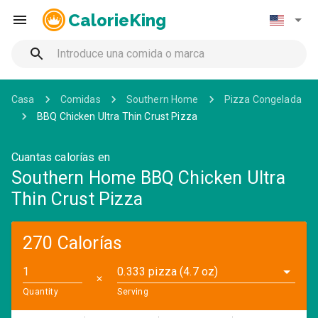
CalorieKing
Casa
Comidas
Southern Home
Pizza Congelada
BBQ Chicken Ultra Thin Crust Pizza
Cuantas calorías en
Southern Home BBQ Chicken Ultra
Thin Crust Pizza
270 Calorías
0.333 pizza (4.7 oz)
✕
Quantity
Serving