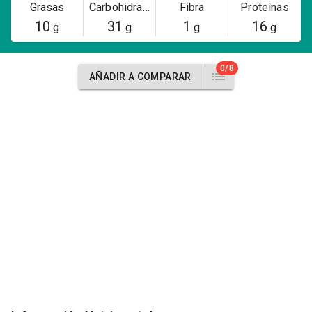
Grasas
Carbohidratos
Fibra
Proteínas
10
31
1
16
g
g
g
g
0/8
AÑADIR A COMPARAR