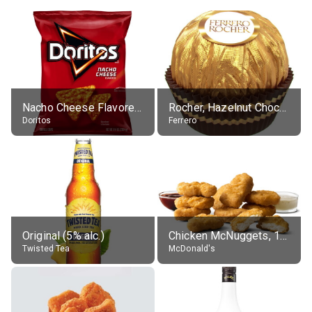
Nacho Cheese Flavored Tortilla Chips
Rocher, Hazelnut Chocolate Ball
Doritos
Ferrero
Original (5% alc.)
Chicken McNuggets, 10 pieces, without sauce
Twisted Tea
McDonald's