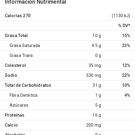
Información Nutrimental
Calorías
270
(1130 kJ)
% DV
*
Grasa Total
10 g
15%
Grasa Saturada
4.5 g
23%
Grasa Trans
0 g
Colesterol
35 mg
12%
Sodio
530 mg
22%
Total de Carbohidratos
31 g
10%
Fibra Dietética
1 g
4%
Azúcares
5 g
Proteínas
16 g
Calcio
200 mg
Alcoholes
0 g