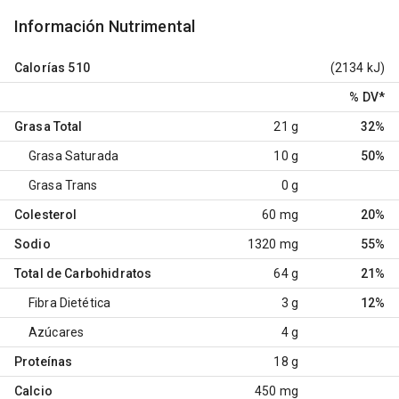
Información Nutrimental
Calorías
510
(2134 kJ)
% DV
*
Grasa Total
21 g
32%
Grasa Saturada
10 g
50%
Grasa Trans
0 g
Colesterol
60 mg
20%
Sodio
1320 mg
55%
Total de Carbohidratos
64 g
21%
Fibra Dietética
3 g
12%
Azúcares
4 g
Proteínas
18 g
Calcio
450 mg