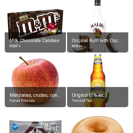
Milk Chocolate Candies
Original Rum with Coconut Flavour (21% alc.)
M&M's
Malibu
Manzanas, crudas, con piel
Original (5% alc.)
Frutas Frescas
Twisted Tea