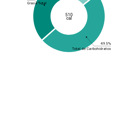
Grasa Total
510
cal
49.5%
Total de Carbohidratos