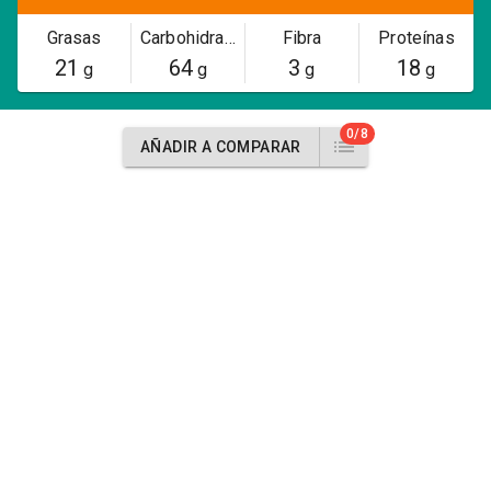
Grasas
Carbohidratos
Fibra
Proteínas
21
64
3
18
g
g
g
g
0/8
AÑADIR A COMPARAR