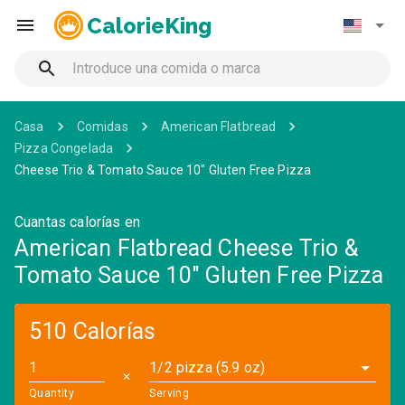
CalorieKing
Casa
Comidas
American Flatbread
Pizza Congelada
Cheese Trio & Tomato Sauce 10" Gluten Free Pizza
Cuantas calorías en
American Flatbread Cheese Trio &
Tomato Sauce 10" Gluten Free Pizza
510 Calorías
1/2 pizza (5.9 oz)
✕
Quantity
Serving