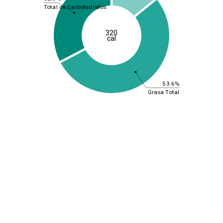
Total de Carbohidratos
320
cal
53.6%
Grasa Total