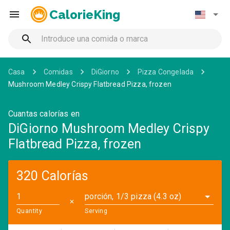
CalorieKing
Casa
Comidas
DiGiorno
Pizza Congelada
Mushroom Medley Crispy Flatbread Pizza, frozen
Cuantas calorías en
DiGiorno Mushroom Medley Crispy
Flatbread Pizza, frozen
320 Calorías
porción, 1/3 pizza (4.3 oz)
✕
Quantity
Serving