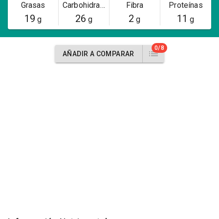
Grasas
Carbohidratos
Fibra
Proteínas
19
26
2
11
g
g
g
g
0/8
AÑADIR A COMPARAR