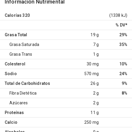
Información Nutrimental
Calorías
320
(1338 kJ)
% DV
*
Grasa Total
19 g
29%
Grasa Saturada
7 g
35%
Grasa Trans
1 g
Colesterol
30 mg
10%
Sodio
570 mg
24%
Total de Carbohidratos
26 g
9%
Fibra Dietética
2 g
8%
Azúcares
2 g
Proteínas
11 g
Calcio
250 mg
Alcoholes
0 g