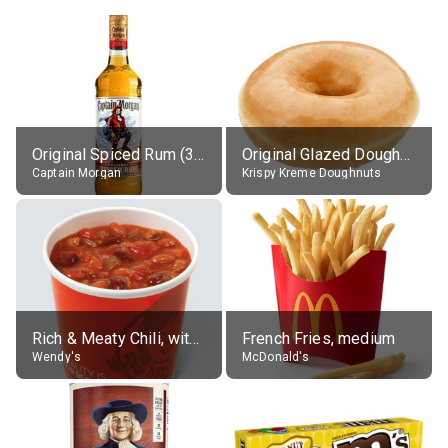
Original Spiced Rum (35% alc.)
Original Glazed Doughnut
Captain Morgan
Krispy Kreme Doughnuts
Rich & Meaty Chili, without toppings, large
French Fries, medium
Wendy's
McDonald's