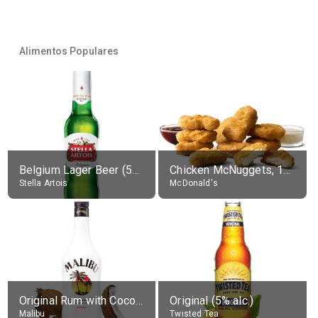
Alimentos Populares
Belgium Lager Beer (5% alc.)
Chicken McNuggets, 10 pieces, without sauce
Stella Artois
McDonald's
Original Rum with Coconut Flavour (21% alc.)
Original (5% alc.)
Malibu
Twisted Tea