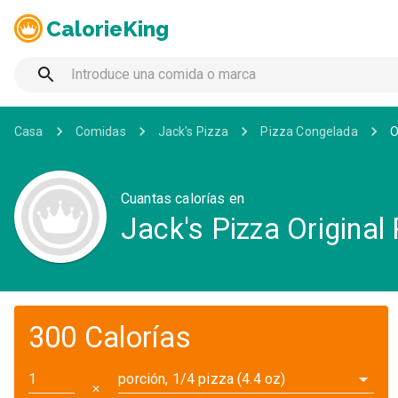
CalorieKing
Casa
Comidas
Jack's Pizza
Pizza Congelada
O
Cuantas calorías en
Jack's Pizza Origina
300 Calorías
porción, 1/4 pizza (4.4 oz)
✕