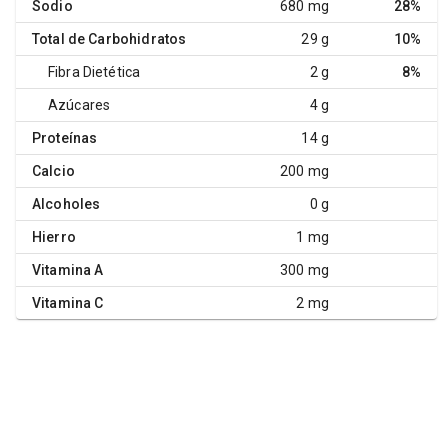
Sodio
680 mg
28%
Total de Carbohidratos
29 g
10%
Fibra Dietética
2 g
8%
Azúcares
4 g
Proteínas
14 g
Calcio
200 mg
Alcoholes
0 g
Hierro
1 mg
Vitamina A
300 mg
Vitamina C
2 mg