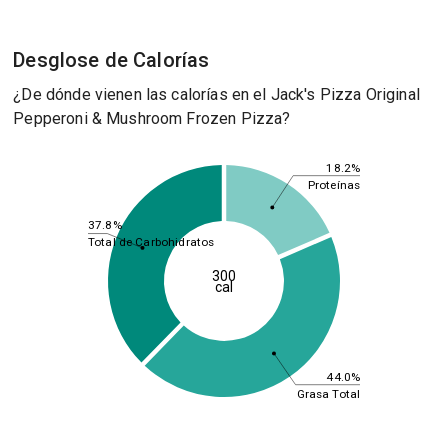
Desglose de Calorías
¿De dónde vienen las calorías en el Jack's Pizza Original
Pepperoni & Mushroom Frozen Pizza?
18.2%
Proteínas
37.8%
Total de Carbohidratos
300
cal
44.0%
Grasa Total