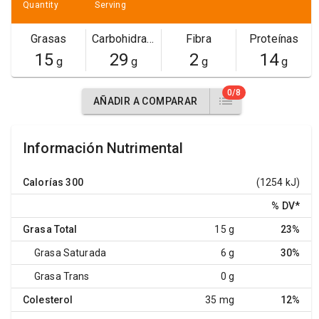
Quantity
Serving
Grasas
Carbohidratos
Fibra
Proteínas
15
29
2
14
g
g
g
g
0/8
AÑADIR A COMPARAR
Información Nutrimental
Calorías
300
(1254 kJ)
% DV
*
Grasa Total
15 g
23%
Grasa Saturada
6 g
30%
Grasa Trans
0 g
Colesterol
35 mg
12%