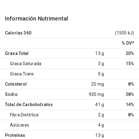
Información Nutrimental
Calorías
360
(1505 kJ)
% DV
*
Grasa Total
13 g
20%
Grasa Saturada
3 g
15%
Grasa Trans
0 g
Colesterol
25 mg
8%
Sodio
920 mg
38%
Total de Carbohidratos
41 g
14%
Fibra Dietética
2 g
8%
Azúcares
4 g
Proteínas
13 g