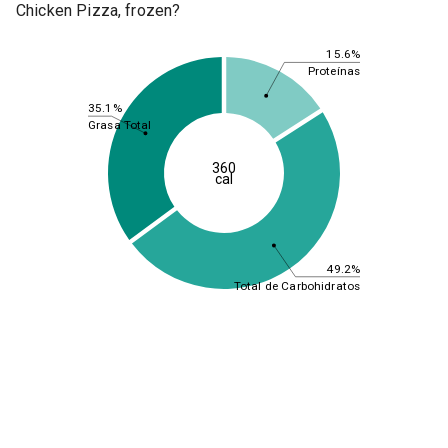
Chicken Pizza, frozen?
15.6%
Proteínas
35.1%
Grasa Total
360
cal
49.2%
Total de Carbohidratos