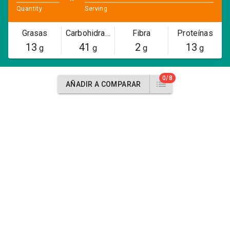
Quantity
Serving
Grasas
Carbohidratos
Fibra
Proteínas
13
41
2
13
g
g
g
g
0/8
AÑADIR A COMPARAR